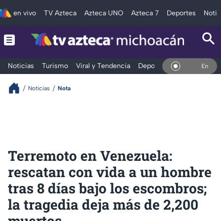
en vivo
TV Azteca
Azteca UNO
Azteca 7
Deportes
Notic
Noticias
Turismo
Viral y Tendencia
Deportes
Espectáculos
En Vivo
Noticias
Nota
Terremoto en Venezuela:
rescatan con vida a un hombre
tras 8 días bajo los escombros;
la tragedia deja más de 2,200
muertos