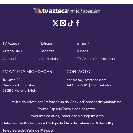
TV Azteca
Noticias
a más +
Azteca UNO
Deportes
Videos
Azteca 7
adn Noticias
TV Azteca Internacional
TV AZTECA MICHOACÁN
CONTACTO
Turismo 20,
contacto@tvazteca.com
Cinco de Diciembre,
44 3157 6812
| Conmutador
58280 Morelia, Mich.
Aviso de privacidad
Preferencias de Cookies
Derechos
Inversionistas
Promo Espacio
Trabaja con nosotros
Programa de ética, integridad y cumplimiento
Defensor de Audiencias y Código de Ética de Televisión Azteca III y
Televisora del Valle de México