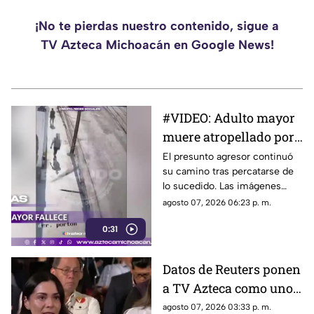
¡No te pierdas nuestro contenido, sigue a
TV Azteca Michoacán en Google News!
#VIDEO: Adulto mayor
muere atropellado por
tráiler tras ser
El presunto agresor continuó
su camino tras percatarse de
empujado.
lo sucedido. Las imágenes
causaron indignación en redes
agosto 07, 2026 06:23 p. m.
sociales.
0:31
Datos de Reuters ponen
a TV Azteca como uno
de los medios con
agosto 07, 2026 03:33 p. m.