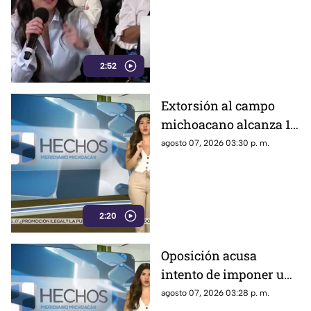
mayor alcance en
México, tras polémica
por cifras en La
Mañanera
2:52
Extorsión al campo
michoacano alcanza 18
mil millones de pesos;
agosto 07, 2026 03:30 p. m.
aguacate enfrenta
crisis por inseguridad
2:20
Oposición acusa
intento de imponer una
sola narrativa y limitar
agosto 07, 2026 03:28 p. m.