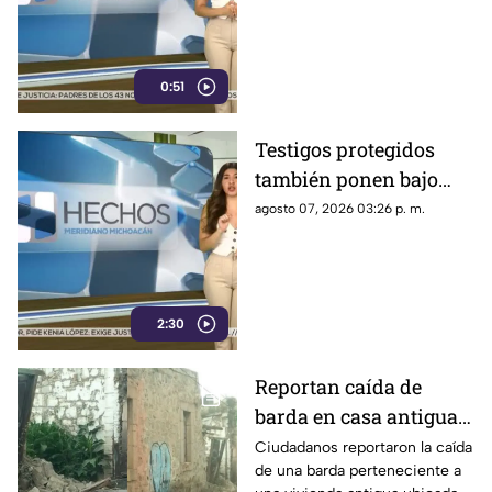
críticas al gobierno
federal
0:51
Testigos protegidos
también ponen bajo
presión a políticos en
agosto 07, 2026 03:26 p. m.
México; detienen a
exgobernador señalado
por caso Ayotzinapa
2:30
Reportan caída de
barda en casa antigua
del Centro de Morelia
Ciudadanos reportaron la caída
de una barda perteneciente a