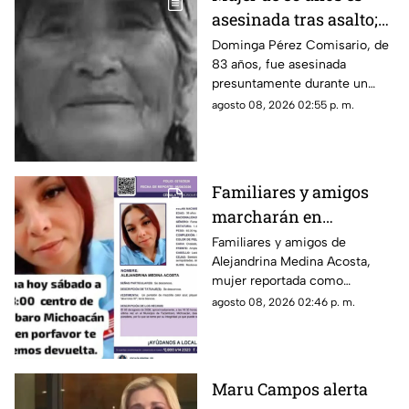
asesinada tras asalto;
le robaron los $90 que
Dominga Pérez Comisario, de
83 años, fue asesinada
había ganado
presuntamente durante un
vendiendo cemitas
asalto en Amozoc, Puebla,
agosto 08, 2026 02:55 p. m.
luego de terminar su jornada
vendiendo cemitas para
obtener ingresos.
Familiares y amigos
marcharán en
Tacámbaro para exigir
Familiares y amigos de
Alejandrina Medina Acosta,
la localización de
mujer reportada como
Alejandrina Medina
desaparecida en Tacámbaro,
agosto 08, 2026 02:46 p. m.
convocaron a una marcha para
exigir respuestas a las
autoridades y pedir que se
intensifique su búsqueda.
Maru Campos alerta