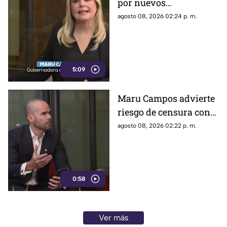
por nuevos
lineamientos: “Podrían
agosto 08, 2026 02:24 p. m.
callar a México
5:09
Maru Campos advierte
riesgo de censura con
nuevos lineamientos
agosto 08, 2026 02:22 p. m.
del Gobierno Federal
0:58
Ver más