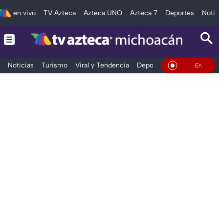
en vivo
TV Azteca
Azteca UNO
Azteca 7
Deportes
Notic
Noticias
Turismo
Viral y Tendencia
Deportes
Espectáculos
En Vivo