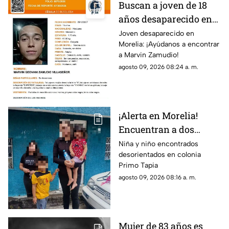
Buscan a joven de 18
años desaparecido en
Morelia; fue visto por
Joven desaparecido en
Morelia: ¡Ayúdanos a encontrar
última vez el 29 de julio
a Marvin Zamudio!
agosto 09, 2026 08:24 a. m.
¡Alerta en Morelia!
Encuentran a dos
menores desorientados
Niña y niño encontrados
desorientados en colonia
en la Primo Tapia
Primo Tapia
Oriente
agosto 09, 2026 08:16 a. m.
Mujer de 83 años es