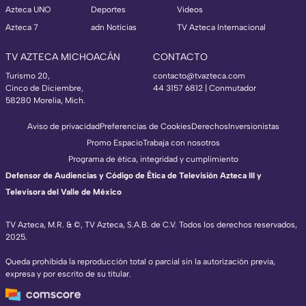
Azteca UNO
Deportes
Videos
Azteca 7
adn Noticias
TV Azteca Internacional
TV AZTECA MICHOACÁN
CONTACTO
Turismo 20,
contacto@tvazteca.com
Cinco de Diciembre,
44 3157 6812
| Conmutador
58280 Morelia, Mich.
Aviso de privacidad
Preferencias de Cookies
Derechos
Inversionistas
Promo Espacio
Trabaja con nosotros
Programa de ética, integridad y cumplimiento
Defensor de Audiencias y Código de Ética de Televisión Azteca III y
Televisora del Valle de México
TV Azteca, M.R. & ©, TV Azteca, S.A.B. de C.V. Todos los derechos reservados,
2025.
Queda prohibida la reproducción total o parcial sin la autorización previa,
expresa y por escrito de su titular.