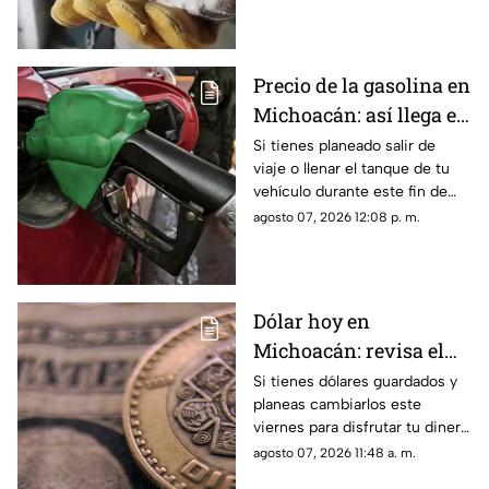
cuerpos de emergencia tras
encontrar al reptil dentro de su
domicilio.
Precio de la gasolina en
Michoacán: así llega el
combustible este fin de
Si tienes planeado salir de
viaje o llenar el tanque de tu
semana
vehículo durante este fin de
semana, el precio de la
agosto 07, 2026 12:08 p. m.
gasolina en Michoacán se
mantiene con variaciones
dependiendo del municipio y
la estación de servicio donde
Dólar hoy en
se realice la carga.
Michoacán: revisa el
precio antes de
Si tienes dólares guardados y
planeas cambiarlos este
cambiar tus billetes
viernes para disfrutar tu dinero
este fin de semana
durante el fin de semana, es
agosto 07, 2026 11:48 a. m.
importante conocer la