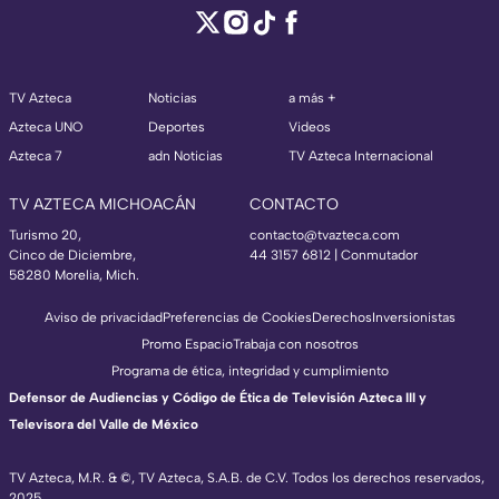
TV Azteca
Noticias
a más +
Azteca UNO
Deportes
Videos
Azteca 7
adn Noticias
TV Azteca Internacional
TV AZTECA MICHOACÁN
CONTACTO
Turismo 20,
contacto@tvazteca.com
Cinco de Diciembre,
44 3157 6812
| Conmutador
58280 Morelia, Mich.
Aviso de privacidad
Preferencias de Cookies
Derechos
Inversionistas
Promo Espacio
Trabaja con nosotros
Programa de ética, integridad y cumplimiento
Defensor de Audiencias y Código de Ética de Televisión Azteca III y
Televisora del Valle de México
TV Azteca, M.R. & ©, TV Azteca, S.A.B. de C.V. Todos los derechos reservados,
2025.