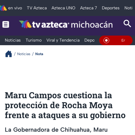
en vivo
TV Azteca
Azteca UNO
Azteca 7
Deportes
Notic
Noticias
Turismo
Viral y Tendencia
Deportes
Espectáculos
En Vivo
Noticias
Nota
Maru Campos cuestiona la
protección de Rocha Moya
frente a ataques a su gobierno
La Gobernadora de Chihuahua, Maru