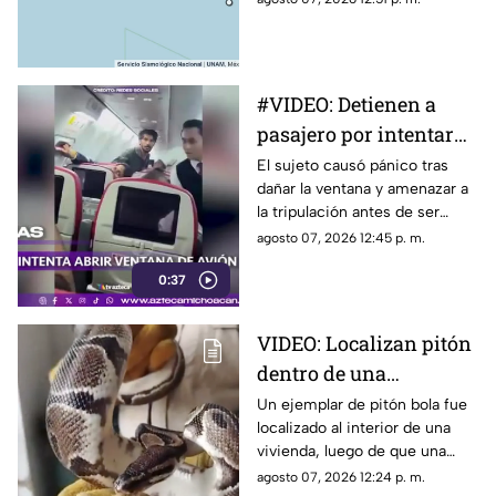
este viernes 7 de agosto se
reportara un movimiento de
magnitud 3.6 al sur de
Coalcomán.
#VIDEO: Detienen a
pasajero por intentar
abrir puerta en vuelo.
El sujeto causó pánico tras
dañar la ventana y amenazar a
la tripulación antes de ser
sometido.
agosto 07, 2026 12:45 p. m.
0:37
VIDEO: Localizan pitón
dentro de una
vivienda;
Un ejemplar de pitón bola fue
localizado al interior de una
guardabosques
vivienda, luego de que una
aseguran al ejemplar
habitante solicitara apoyo a los
agosto 07, 2026 12:24 p. m.