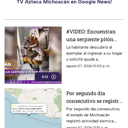
TV Azteca Michoacán en Google News!
#VIDEO: Encuentran
una serpiente pitón
dentro de una vivienda
La habitante descubrió al
ejemplar al ingresar a su hogar
y solicitó ayuda a
emergencias. Guardabosques
agosto 07, 2026 01:00 p. m.
la aseguraron.
0:12
Por segundo día
consecutivo se registra
un sismo en
Por segundo día consecutivo,
el estado de Michoacán
Michoacán; fue al sur
registró actividad sísmica,
de Coalcomán
luego de que la mañana de
agosto 07, 2026 12:51 p. m.