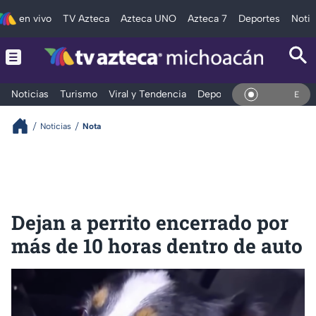
en vivo
TV Azteca
Azteca UNO
Azteca 7
Deportes
Notic
Noticias
Turismo
Viral y Tendencia
Deportes
Espectáculos
En Viv
Noticias
Nota
Dejan a perrito encerrado por
más de 10 horas dentro de auto