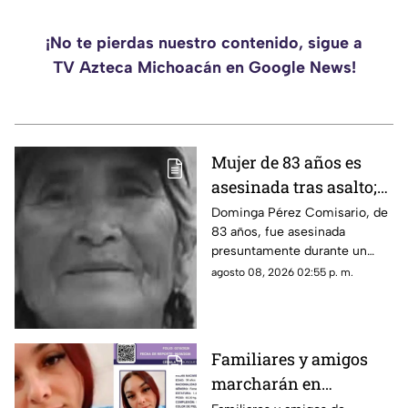
¡No te pierdas nuestro contenido, sigue a
TV Azteca Michoacán en Google News!
Mujer de 83 años es
asesinada tras asalto;
le robaron los $90 que
Dominga Pérez Comisario, de
83 años, fue asesinada
había ganado
presuntamente durante un
vendiendo cemitas
asalto en Amozoc, Puebla,
agosto 08, 2026 02:55 p. m.
luego de terminar su jornada
vendiendo cemitas para
obtener ingresos.
Familiares y amigos
marcharán en
Tacámbaro para exigir