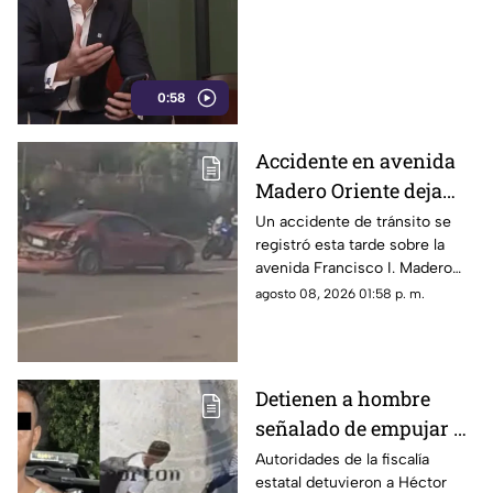
del Gobierno Federal
0:58
Accidente en avenida
Madero Oriente deja
daños materiales en
Un accidente de tránsito se
registró esta tarde sobre la
Morelia
avenida Francisco I. Madero
Oriente, en Morelia, a la altura
agosto 08, 2026 01:58 p. m.
de las inmediaciones de las
oficinas del Instituto Nacional
Electoral (INE).
Detienen a hombre
señalado de empujar a
adulto mayor que
Autoridades de la fiscalía
estatal detuvieron a Héctor
murió arrollado por