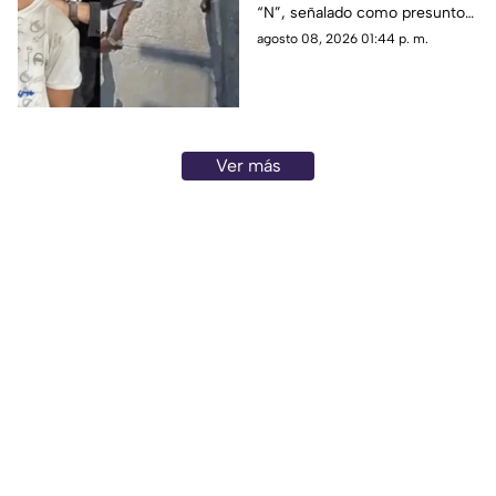
“N”, señalado como presunto
tráiler
responsable de empujar a un
agosto 08, 2026 01:44 p. m.
adulto mayor que
posteriormente cayó al paso
de un tráiler y murió en
Monterrey.
Ver más