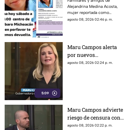
Familiares y amigos de
Alejandrina Medina Acosta,
la localización de
mujer reportada como
Alejandrina Medina
desaparecida en Tacámbaro,
agosto 08, 2026 02:46 p. m.
convocaron a una marcha para
exigir respuestas a las
autoridades y pedir que se
intensifique su búsqueda.
Maru Campos alerta
por nuevos
lineamientos: “Podrían
agosto 08, 2026 02:24 p. m.
callar a México
5:09
Maru Campos advierte
riesgo de censura con
nuevos lineamientos
agosto 08, 2026 02:22 p. m.