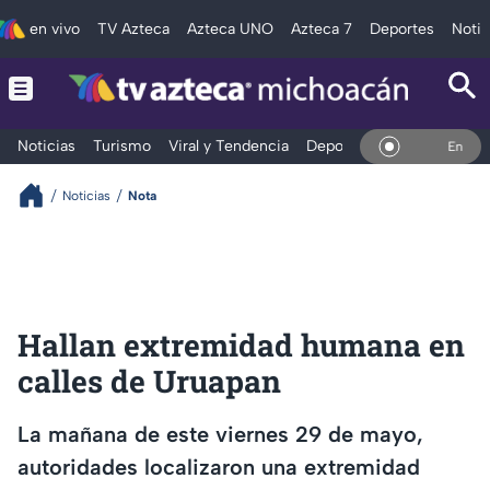
en vivo
TV Azteca
Azteca UNO
Azteca 7
Deportes
Notic
Noticias
Turismo
Viral y Tendencia
Deportes
Espectáculos
En Vivo
Noticias
Nota
Hallan extremidad humana en
calles de Uruapan
La mañana de este viernes 29 de mayo,
autoridades localizaron una extremidad