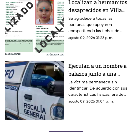
Localizan a hermanitos
desaprecidos en Villas
del Pedregal
Se agradece a todas las
personas que apoyaron
compartiendo las fichas de
búsqueda. Se informa que las
agosto 09, 2026 01:23 p. m.
personas reportadas como
desaparecidas ya fueron
localizadas y se encuentran
con sus familiares.
Ejecutan a un hombre a
balazos junto a una
gasolinera en
La víctima permanece sin
identificar. De acuerdo con sus
Michoacán
características físicas, era de
complexión robusta y vestía
agosto 09, 2026 01:04 p. m.
pantalón de mezclilla azul,
playera tipo polo negra y tenis
negros.