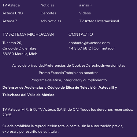
TV Azteca
Noticias
a más +
Azteca UNO
Deportes
Videos
Azteca 7
adn Noticias
TV Azteca Internacional
TV AZTECA MICHOACÁN
CONTACTO
Turismo 20,
contacto@tvazteca.com
Cinco de Diciembre,
44 3157 6812
| Conmutador
58280 Morelia, Mich.
Aviso de privacidad
Preferencias de Cookies
Derechos
Inversionistas
Promo Espacio
Trabaja con nosotros
Programa de ética, integridad y cumplimiento
Defensor de Audiencias y Código de Ética de Televisión Azteca III y
Televisora del Valle de México
TV Azteca, M.R. & ©, TV Azteca, S.A.B. de C.V. Todos los derechos reservados,
2025.
Queda prohibida la reproducción total o parcial sin la autorización previa,
expresa y por escrito de su titular.