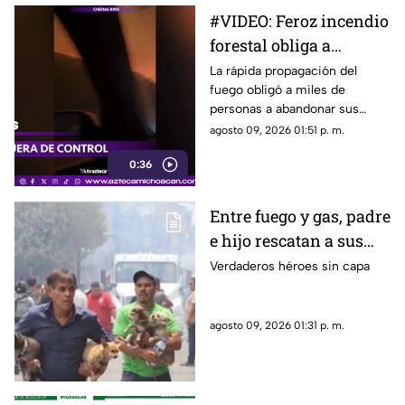
#VIDEO: Feroz incendio
forestal obliga a
evacuar a más de 20
La rápida propagación del
fuego obligó a miles de
mil personas
personas a abandonar sus
hogares.
agosto 09, 2026 01:51 p. m.
0:36
Entre fuego y gas, padre
e hijo rescatan a sus
cuatro perros tras
Verdaderos héroes sin capa
explosión en
Cuernavaca
agosto 09, 2026 01:31 p. m.