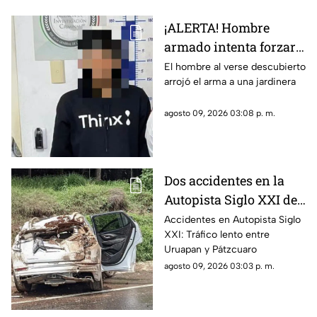
¡ALERTA! Hombre
armado intenta forzar
un domicilio en
El hombre al verse descubierto
arrojó el arma a una jardinera
Morelia
agosto 09, 2026 03:08 p. m.
Dos accidentes en la
Autopista Siglo XXI de
Michoacán
Accidentes en Autopista Siglo
XXI: Tráfico lento entre
Uruapan y Pátzcuaro
agosto 09, 2026 03:03 p. m.