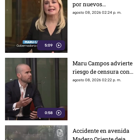
por nuevos
lineamientos: “Podrían
agosto 08, 2026 02:24 p. m.
callar a México
5:09
Maru Campos advierte
riesgo de censura con
nuevos lineamientos
agosto 08, 2026 02:22 p. m.
del Gobierno Federal
0:58
Accidente en avenida
Madero Oriente deja