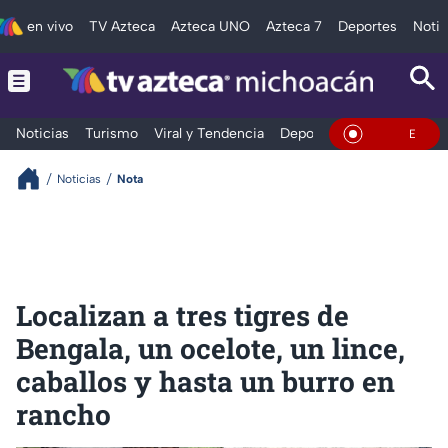
en vivo
TV Azteca
Azteca UNO
Azteca 7
Deportes
Notic
Noticias
Turismo
Viral y Tendencia
Deportes
Espectáculos
En Vivo
Noticias
Nota
Localizan a tres tigres de
Bengala, un ocelote, un lince,
caballos y hasta un burro en
rancho