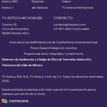
Azteca UNO
Deportes
Videos
Azteca 7
adn Noticias
TV Azteca Internacional
TV AZTECA MICHOACÁN
CONTACTO
Turismo 20,
contacto@tvazteca.com
Cinco de Diciembre,
44 3157 6812
| Conmutador
58280 Morelia, Mich.
Aviso de privacidad
Preferencias de Cookies
Derechos
Inversionistas
Promo Espacio
Trabaja con nosotros
Programa de ética, integridad y cumplimiento
Defensor de Audiencias y Código de Ética de Televisión Azteca III y
Televisora del Valle de México
TV Azteca, M.R. & ©, TV Azteca, S.A.B. de C.V. Todos los derechos reservados,
2025.
Queda prohibida la reproducción total o parcial sin la autorización previa,
expresa y por escrito de su titular.