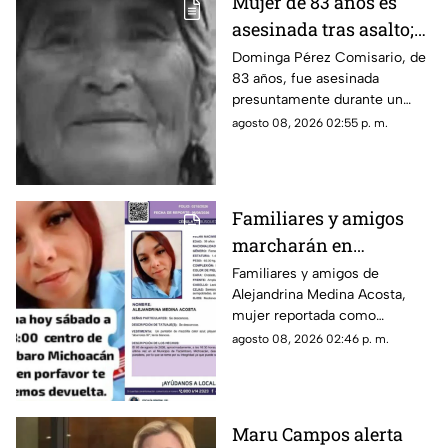
Mujer de 83 años es
asesinada tras asalto;
le robaron los $90 que
Dominga Pérez Comisario, de
83 años, fue asesinada
había ganado
presuntamente durante un
vendiendo cemitas
asalto en Amozoc, Puebla,
agosto 08, 2026 02:55 p. m.
luego de terminar su jornada
vendiendo cemitas para
obtener ingresos.
Familiares y amigos
marcharán en
Tacámbaro para exigir
Familiares y amigos de
Alejandrina Medina Acosta,
la localización de
mujer reportada como
Alejandrina Medina
desaparecida en Tacámbaro,
agosto 08, 2026 02:46 p. m.
convocaron a una marcha para
exigir respuestas a las
autoridades y pedir que se
intensifique su búsqueda.
Maru Campos alerta