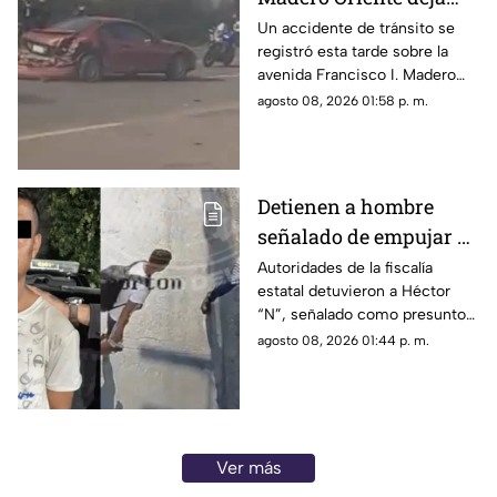
daños materiales en
Un accidente de tránsito se
registró esta tarde sobre la
Morelia
avenida Francisco I. Madero
Oriente, en Morelia, a la altura
agosto 08, 2026 01:58 p. m.
de las inmediaciones de las
oficinas del Instituto Nacional
Electoral (INE).
Detienen a hombre
señalado de empujar a
adulto mayor que
Autoridades de la fiscalía
estatal detuvieron a Héctor
murió arrollado por
“N”, señalado como presunto
tráiler
responsable de empujar a un
agosto 08, 2026 01:44 p. m.
adulto mayor que
posteriormente cayó al paso
de un tráiler y murió en
Monterrey.
Ver más