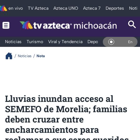
en vivo
TV Azteca
Azteca UNO
Azteca 7
Deportes
Notic
Noticias
Turismo
Viral y Tendencia
Deportes
Espectáculos
En Vivo
Noticias
Nota
Lluvias inundan acceso al
SEMEFO de Morelia; familias
deben cruzar entre
encharcamientos para
reclamar a sus seres queridos