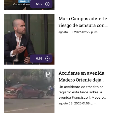
5:09
Maru Campos advierte
riesgo de censura con
nuevos lineamientos
agosto 08, 2026 02:22 p. m.
del Gobierno Federal
0:58
Accidente en avenida
Madero Oriente deja
daños materiales en
Un accidente de tránsito se
registró esta tarde sobre la
Morelia
avenida Francisco I. Madero
Oriente, en Morelia, a la altura
agosto 08, 2026 01:58 p. m.
de las inmediaciones de las