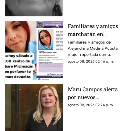
luego de terminar su jornada
vendiendo cemitas para
obtener ingresos.
Familiares y amigos
marcharán en
Tacámbaro para exigir
Familiares y amigos de
Alejandrina Medina Acosta,
la localización de
mujer reportada como
Alejandrina Medina
desaparecida en Tacámbaro,
agosto 08, 2026 02:46 p. m.
convocaron a una marcha para
exigir respuestas a las
autoridades y pedir que se
intensifique su búsqueda.
Maru Campos alerta
por nuevos
lineamientos: “Podrían
agosto 08, 2026 02:24 p. m.
callar a México