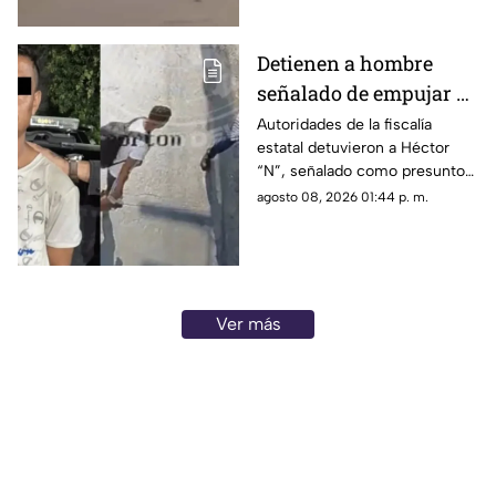
oficinas del Instituto Nacional
Electoral (INE).
Detienen a hombre
señalado de empujar a
adulto mayor que
Autoridades de la fiscalía
estatal detuvieron a Héctor
murió arrollado por
“N”, señalado como presunto
tráiler
responsable de empujar a un
agosto 08, 2026 01:44 p. m.
adulto mayor que
posteriormente cayó al paso
de un tráiler y murió en
Monterrey.
Ver más