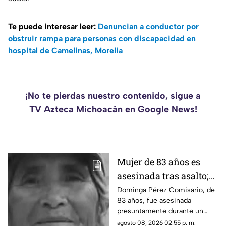
Te puede interesar leer:
Denuncian a conductor por
obstruir rampa para personas con discapacidad en
hospital de Camelinas, Morelia
¡No te pierdas nuestro contenido, sigue a
TV Azteca Michoacán en Google News!
Mujer de 83 años es
asesinada tras asalto;
le robaron los $90 que
Dominga Pérez Comisario, de
83 años, fue asesinada
había ganado
presuntamente durante un
vendiendo cemitas
asalto en Amozoc, Puebla,
agosto 08, 2026 02:55 p. m.