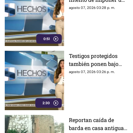
sola narrativa y limitar
agosto 07, 2026 03:28 p. m.
críticas al gobierno
federal
0:51
Testigos protegidos
también ponen bajo
presión a políticos en
agosto 07, 2026 03:26 p. m.
México; detienen a
exgobernador señalado
por caso Ayotzinapa
2:30
Reportan caída de
barda en casa antigua