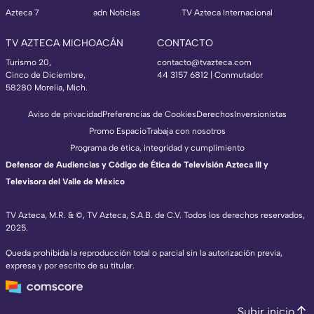
Azteca 7
adn Noticias
TV Azteca Internacional
TV AZTECA MICHOACÁN
CONTACTO
Turismo 20,
contacto@tvazteca.com
Cinco de Diciembre,
44 3157 6812
| Conmutador
58280 Morelia, Mich.
Aviso de privacidad
Preferencias de Cookies
Derechos
Inversionistas
Promo Espacio
Trabaja con nosotros
Programa de ética, integridad y cumplimiento
Defensor de Audiencias y Código de Ética de Televisión Azteca III y
Televisora del Valle de México
TV Azteca, M.R. & ©, TV Azteca, S.A.B. de C.V. Todos los derechos reservados,
2025.
Queda prohibida la reproducción total o parcial sin la autorización previa,
expresa y por escrito de su titular.
Subir inicio