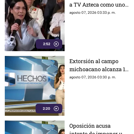
a TV Azteca como uno
de los medios con
agosto 07, 2026 03:33 p. m.
mayor alcance en
México, tras polémica
por cifras en La
Mañanera
2:52
Extorsión al campo
michoacano alcanza 18
mil millones de pesos;
agosto 07, 2026 03:30 p. m.
aguacate enfrenta
crisis por inseguridad
2:20
Oposición acusa
intento de imponer una