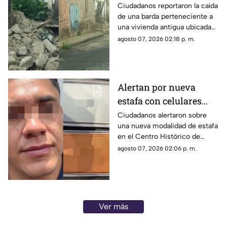
del Centro de Morelia
Ciudadanos reportaron la caída
de una barda perteneciente a
una vivienda antigua ubicada
en pleno Centro Histórico de
agosto 07, 2026 02:18 p. m.
Morelia, situación que generó
alerta entre peatones y
vecinos de la zona.
Alertan por nueva
estafa con celulares
pirata en el Centro de
Ciudadanos alertaron sobre
una nueva modalidad de estafa
Morelia.
en el Centro Histórico de
Morelia, luego de que un
agosto 07, 2026 02:06 p. m.
hombre fuera señalado por
varias personas que aseguran
haber sido engañadas con la
venta de teléfonos celulares
presuntamente falsos.
Ver más