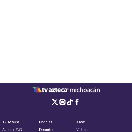
TV Azteca
Noticias
a más +
Azteca UNO
Deportes
Videos