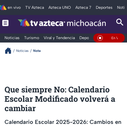
en vivo
TV Azteca
Azteca UNO
Azteca 7
Deportes
Notic
Noticias
Turismo
Viral y Tendencia
Deportes
Espectáculos
En Vivo
Noticias
Nota
Que siempre No: Calendario
Escolar Modificado volverá a
cambiar
Calendario Escolar 2025-2026: Cambios en