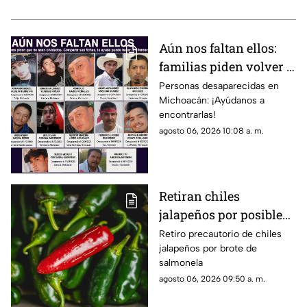
Aún nos faltan ellos:
familias piden volver a
difundir fichas de
Personas desaparecidas en
Michoacán: ¡Ayúdanos a
búsqueda para que no
encontrarlas!
sean olvidados
agosto 06, 2026 10:08 a. m.
Retiran chiles
jalapeños por posible
vínculo con brote de
Retiro precautorio de chiles
jalapeños por brote de
salmonela
salmonela
agosto 06, 2026 09:50 a. m.