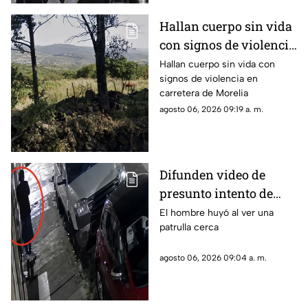
Hallan cuerpo sin vida
con signos de violencia
en carretera de Morelia
Hallan cuerpo sin vida con
signos de violencia en
carretera de Morelia
agosto 06, 2026 09:19 a. m.
Difunden video de
presunto intento de
robo en el Centro
El hombre huyó al ver una
patrulla cerca
Histórico de Morelia
agosto 06, 2026 09:04 a. m.