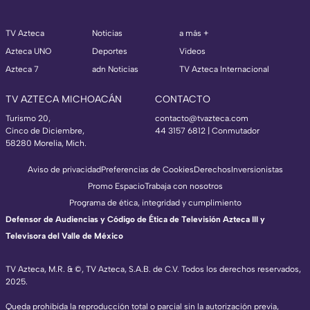
TV Azteca
Noticias
a más +
Azteca UNO
Deportes
Videos
Azteca 7
adn Noticias
TV Azteca Internacional
TV AZTECA MICHOACÁN
CONTACTO
Turismo 20,
contacto@tvazteca.com
Cinco de Diciembre,
44 3157 6812
| Conmutador
58280 Morelia, Mich.
Aviso de privacidad
Preferencias de Cookies
Derechos
Inversionistas
Promo Espacio
Trabaja con nosotros
Programa de ética, integridad y cumplimiento
Defensor de Audiencias y Código de Ética de Televisión Azteca III y
Televisora del Valle de México
TV Azteca, M.R. & ©, TV Azteca, S.A.B. de C.V. Todos los derechos reservados,
2025.
Queda prohibida la reproducción total o parcial sin la autorización previa,