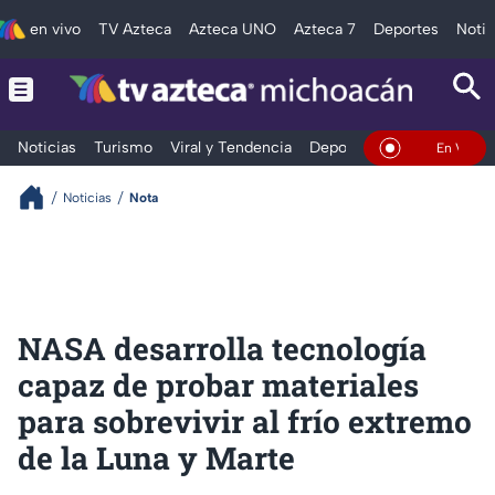
en vivo
TV Azteca
Azteca UNO
Azteca 7
Deportes
Notic
Noticias
Turismo
Viral y Tendencia
Deportes
Espectáculos
En Vivo
Noticias
Nota
NASA desarrolla tecnología
capaz de probar materiales
para sobrevivir al frío extremo
de la Luna y Marte