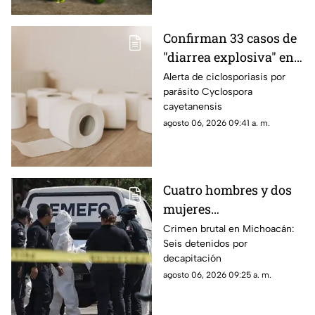
Confirman 33 casos de
"diarrea explosiva" en
México
Alerta de ciclosporiasis por
parásito Cyclospora
cayetanensis
agosto 06, 2026 09:41 a. m.
Cuatro hombres y dos
mujeres
presuntamente
Crimen brutal en Michoacán:
Seis detenidos por
decapitaron a un joven
decapitación
en Michoacán
agosto 06, 2026 09:25 a. m.