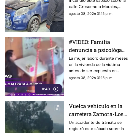
incendió este sábado sobre la
calle Crescencio Morales,
esquina con Abasolo, en el
agosto 08, 2026 01:16 p. m.
municipio de Zitácuaro,
situación que generó alarma
entre vecinos de la zona.
#VIDEO: Familia
denuncia a psicológa
por agredir a menor
La mujer laboró durante meses
en la vivienda de la víctima
con autismo
antes de ser expuesta en
redes. Conoce todos los
agosto 08, 2026 01:15 p. m.
detalles y las reacciones sobre
0:40
el caso.
Vuelca vehículo en la
carretera Zamora-Los
Reyes
Un accidente de tránsito se
registró este sábado sobre la