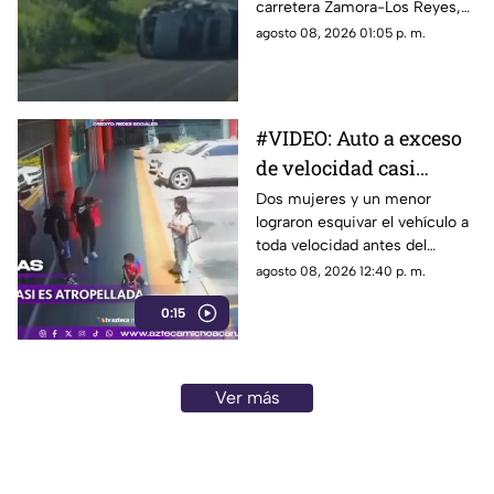
carretera Zamora-Los Reyes,
en el tramo comprendido
agosto 08, 2026 01:05 p. m.
entre las localidades de
Guáscuaro de Múgica y San
Juanico, donde un vehículo
terminó volcado sobre la cinta
#VIDEO: Auto a exceso
asfáltica.
de velocidad casi
arrolla a una familia.
Dos mujeres y un menor
lograron esquivar el vehículo a
toda velocidad antes del
choque.
agosto 08, 2026 12:40 p. m.
0:15
Ver más