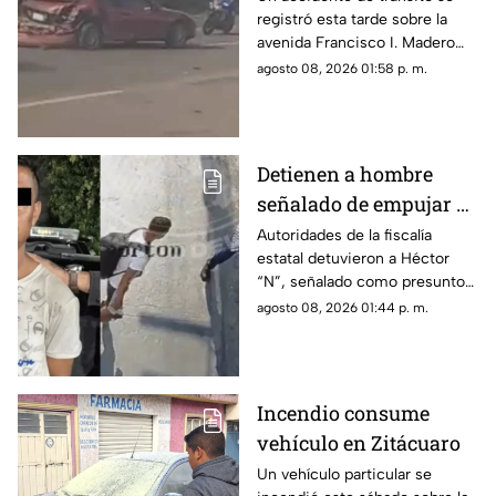
registró esta tarde sobre la
Morelia
avenida Francisco I. Madero
Oriente, en Morelia, a la altura
agosto 08, 2026 01:58 p. m.
de las inmediaciones de las
oficinas del Instituto Nacional
Electoral (INE).
Detienen a hombre
señalado de empujar a
adulto mayor que
Autoridades de la fiscalía
estatal detuvieron a Héctor
murió arrollado por
“N”, señalado como presunto
tráiler
responsable de empujar a un
agosto 08, 2026 01:44 p. m.
adulto mayor que
posteriormente cayó al paso
de un tráiler y murió en
Monterrey.
Incendio consume
vehículo en Zitácuaro
Un vehículo particular se