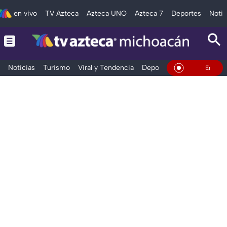
en vivo
TV Azteca
Azteca UNO
Azteca 7
Deportes
Notic
Noticias
Turismo
Viral y Tendencia
Deportes
Espectáculos
En Vivo