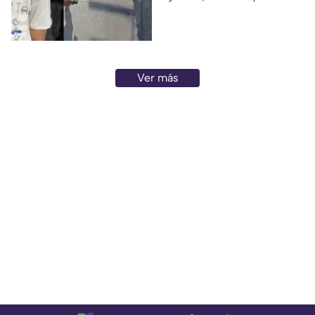
adulto mayor que
posteriormente cayó al paso
de un tráiler y murió en
Monterrey.
Ver más