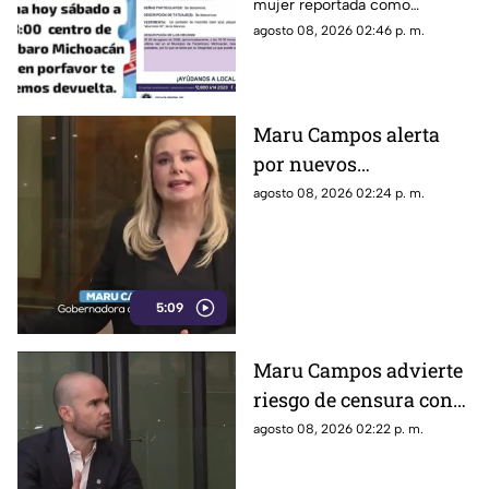
mujer reportada como
Alejandrina Medina
desaparecida en Tacámbaro,
agosto 08, 2026 02:46 p. m.
convocaron a una marcha para
exigir respuestas a las
autoridades y pedir que se
intensifique su búsqueda.
Maru Campos alerta
por nuevos
lineamientos: “Podrían
agosto 08, 2026 02:24 p. m.
callar a México
5:09
Maru Campos advierte
riesgo de censura con
nuevos lineamientos
agosto 08, 2026 02:22 p. m.
del Gobierno Federal