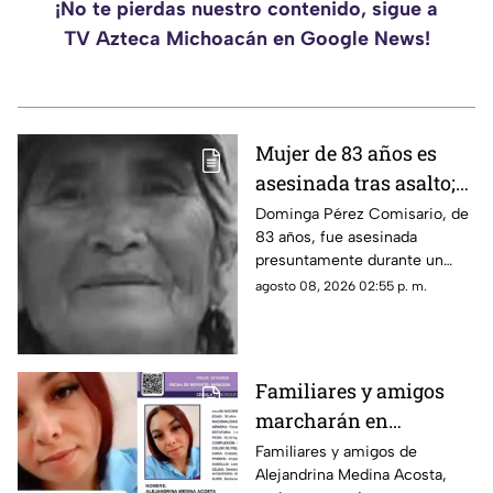
¡No te pierdas nuestro contenido, sigue a
TV Azteca Michoacán en Google News!
Mujer de 83 años es
asesinada tras asalto;
le robaron los $90 que
Dominga Pérez Comisario, de
83 años, fue asesinada
había ganado
presuntamente durante un
vendiendo cemitas
asalto en Amozoc, Puebla,
agosto 08, 2026 02:55 p. m.
luego de terminar su jornada
vendiendo cemitas para
obtener ingresos.
Familiares y amigos
marcharán en
Tacámbaro para exigir
Familiares y amigos de
Alejandrina Medina Acosta,
la localización de