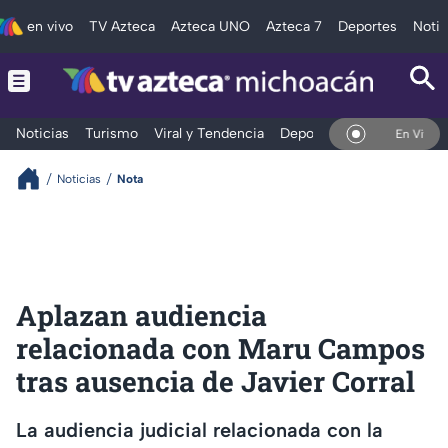
en vivo
TV Azteca
Azteca UNO
Azteca 7
Deportes
Notic
Noticias
Turismo
Viral y Tendencia
Deportes
Espectáculos
En Vivo
Noticias
Nota
Aplazan audiencia
relacionada con Maru Campos
tras ausencia de Javier Corral
La audiencia judicial relacionada con la