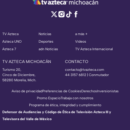
TV Azteca
Noticias
a más +
Azteca UNO
Deportes
Videos
Azteca 7
adn Noticias
TV Azteca Internacional
TV AZTECA MICHOACÁN
CONTACTO
Turismo 20,
contacto@tvazteca.com
Cinco de Diciembre,
44 3157 6812
| Conmutador
58280 Morelia, Mich.
Aviso de privacidad
Preferencias de Cookies
Derechos
Inversionistas
Promo Espacio
Trabaja con nosotros
Programa de ética, integridad y cumplimiento
Defensor de Audiencias y Código de Ética de Televisión Azteca III y
Televisora del Valle de México