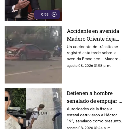
0:58
Accidente en avenida
Madero Oriente deja
daños materiales en
Un accidente de tránsito se
registró esta tarde sobre la
Morelia
avenida Francisco I. Madero
Oriente, en Morelia, a la altura
agosto 08, 2026 01:58 p. m.
de las inmediaciones de las
oficinas del Instituto Nacional
Electoral (INE).
Detienen a hombre
señalado de empujar a
adulto mayor que
Autoridades de la fiscalía
estatal detuvieron a Héctor
murió arrollado por
“N”, señalado como presunto
tráiler
responsable de empujar a un
agosto 08, 2026 01:44 p. m.