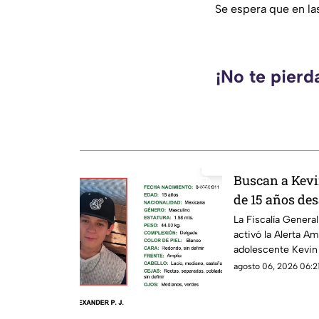
Se espera que en la
¡No te pierd
Buscan a Kevi
de 15 años de
Michoacán; ac
La Fiscalía Gener
activó la Alerta Am
adolescente Kevin 
edad, quien fue vis
agosto 06, 2026 06:21
agosto de 2026 en