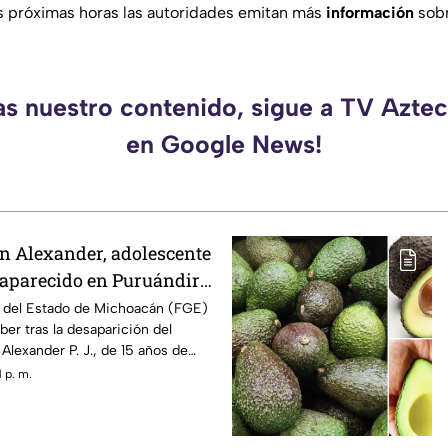
s próximas horas las autoridades emitan más
información
sobr
as nuestro contenido, sigue a TV Azt
en Google News!
n Alexander, adolescente
saparecido en Puruándiro,
tivan Alerta Amber
al del Estado de Michoacán (FGE)
ber tras la desaparición del
Alexander P. J., de 15 años de
to por última vez el pasado 1 de
 p. m.
 el municipio de Puruándiro.