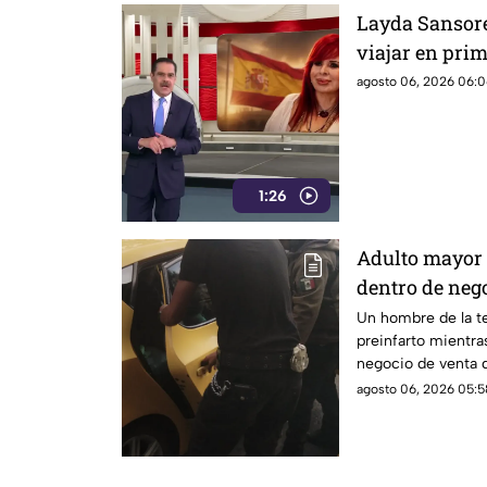
Layda Sansores
viajar en pri
agosto 06, 2026 06:0
1:26
Adulto mayor 
dentro de nego
Un hombre de la te
preinfarto mientra
negocio de venta d
Lázaro Cárdenas, e
agosto 06, 2026 05:5
este jueves.