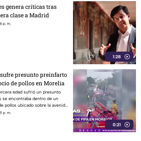
 genera críticas tras
mera clase a Madrid
6 p. m.
1:28
sufre presunto preinfarto
cio de pollos en Morelia
rcera edad sufrió un presunto
s se encontraba dentro de un
e pollos ubicado sobre la avenida
n Morelia, durante la tarde de
8 p. m.
0:21