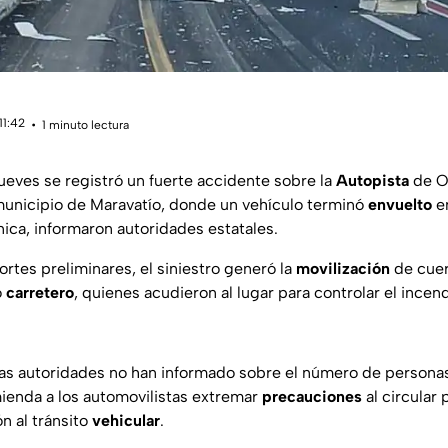
11:42
1 minuto lectura
ueves se registró un fuerte accidente sobre la
Autopista
de Oc
unicipio de Maravatío, donde un vehículo terminó
envuelto
en
nica, informaron autoridades estatales.
rtes preliminares, el siniestro generó la
movilización
de cue
o
carretero
, quienes acudieron al lugar para controlar el incend
as autoridades no han informado sobre el número de personas
ienda a los automovilistas extremar
precauciones
al circular 
ón al tránsito
vehicular
.