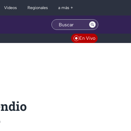
Regionales
Videos
a más +
En Vivo
endio
e