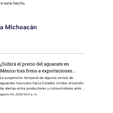
e este hecho.
eca Michoacán
¿Subirá el precio del aguacate en
México tras freno a exportaciones
hacia Estados Unidos?
La suspensión temporal de algunos envíos de
aguacate mexicano hacia Estados Unidos encendió
las alertas entre productores y consumidores ante la
posibilidad de un impacto en los precios del llamado
agosto 06, 2026 06:11 p. m.
“oro verde” dentro del país.