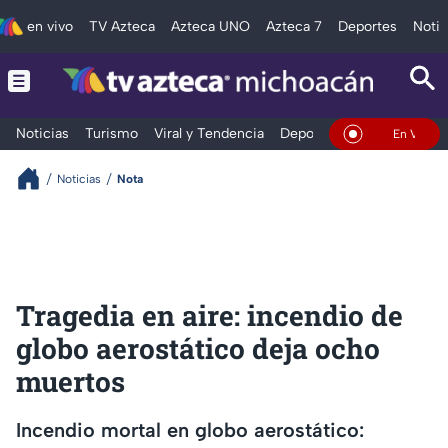
en vivo
TV Azteca
Azteca UNO
Azteca 7
Deportes
Notic
Noticias
Turismo
Viral y Tendencia
Deportes
Espectáculos
En Vivo
Noticias
Nota
Tragedia en aire: incendio de
globo aerostático deja ocho
muertos
Incendio mortal en globo aerostático: