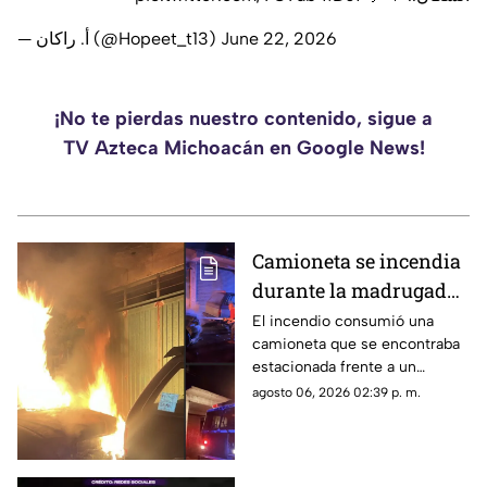
— أ. راكان (@Hopeet_t13)
June 22, 2026
¡No te pierdas nuestro contenido, sigue a
TV Azteca Michoacán en Google News!
Camioneta se incendia
durante la madrugada
en Zitácuaro;
El incendio consumió una
camioneta que se encontraba
investigan qué provocó
estacionada frente a un
el fuego
domicilio y alcanzó un árbol
agosto 06, 2026 02:39 p. m.
cercano. Bomberos lograron
controlar las llamas antes de
que se extendieran.