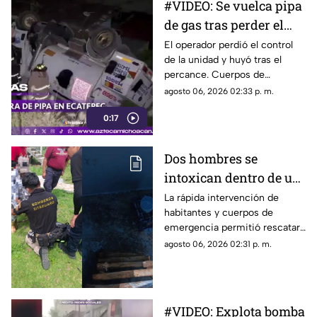
#VIDEO: Se vuelca pipa
de gas tras perder el
control.
El operador perdió el control
de la unidad y huyó tras el
percance. Cuerpos de
emergencia mitigaron el
agosto 06, 2026 02:33 p. m.
riesgo en la zona.
0:17
Dos hombres se
intoxican dentro de un
aljibe en Zitácuaro
La rápida intervención de
habitantes y cuerpos de
emergencia permitió rescatar
con vida a dos hombres que
agosto 06, 2026 02:31 p. m.
quedaron inconscientes al
interior de un aljibe en la
comunidad de La Piedra de
Chichimequillas, en el
#VIDEO: Explota bomba
municipio de Zitácuaro.