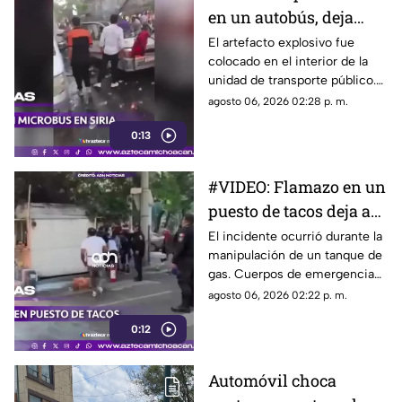
en un autobús, deja
varios muertos y
El artefacto explosivo fue
colocado en el interior de la
heridos.
unidad de transporte público.
Cuerpos de emergencia
agosto 06, 2026 02:28 p. m.
rescatan a las víctimas.
0:13
#VIDEO: Flamazo en un
puesto de tacos deja a
dos personas heridas
El incidente ocurrió durante la
manipulación de un tanque de
gas. Cuerpos de emergencia
atendieron a las víctimas.
agosto 06, 2026 02:22 p. m.
0:12
Automóvil choca