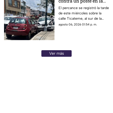
contra un poste en la
colonia Félix Ireta de
El percance se registró la tarde
de este miércoles sobre la
Morelia; solo hay
calle Ticateme, al sur de la
daños materiales
capital michoacana.
agosto 06, 2026 01:54 p. m.
Ver más