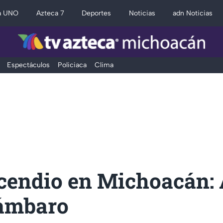
a UNO
Azteca 7
Deportes
Noticias
adn Noticias
Espectáculos
Policiaca
Clima
ncendio en Michoacán:
ámbaro