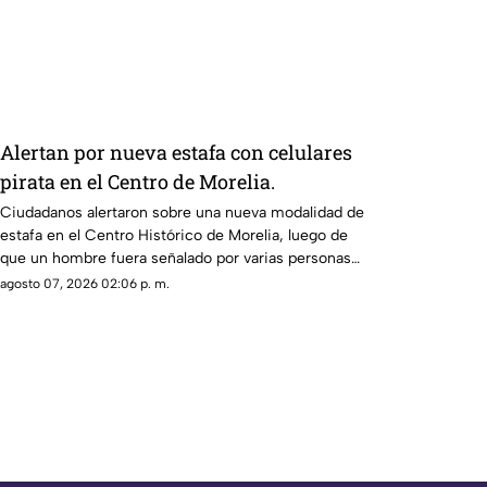
Ayotzinapa
Alertan por nueva estafa con celulares
pirata en el Centro de Morelia.
Ciudadanos alertaron sobre una nueva modalidad de
estafa en el Centro Histórico de Morelia, luego de
que un hombre fuera señalado por varias personas
que aseguran haber sido engañadas con la venta de
agosto 07, 2026 02:06 p. m.
teléfonos celulares presuntamente falsos.