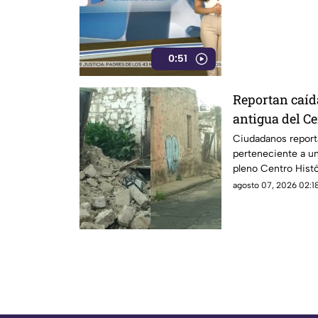
0:51
Reportan caíd
antigua del C
Ciudadanos reporta
perteneciente a un
pleno Centro Histó
generó alerta entr
agosto 07, 2026 02:18