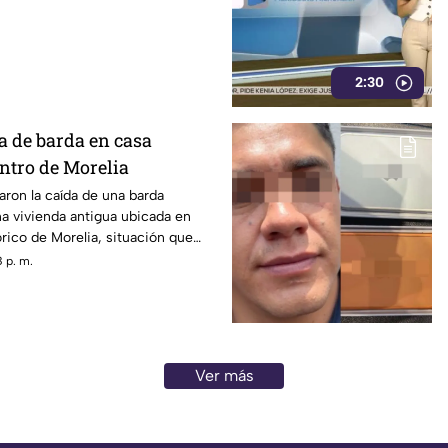
2:30
a de barda en casa
entro de Morelia
ron la caída de una barda
a vivienda antigua ubicada en
rico de Morelia, situación que
e peatones y vecinos de la zona.
 p. m.
Ver más