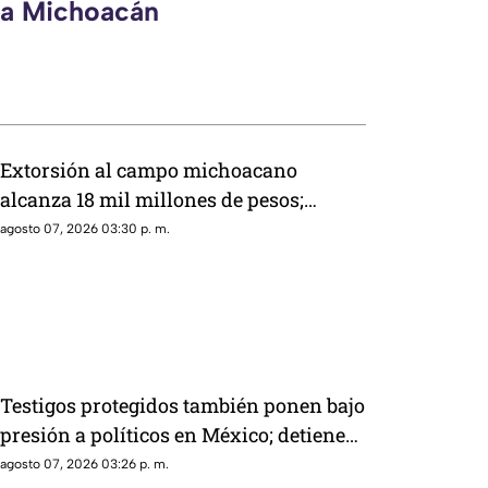
eca Michoacán
Extorsión al campo michoacano
alcanza 18 mil millones de pesos;
aguacate enfrenta crisis por
agosto 07, 2026 03:30 p. m.
inseguridad
Testigos protegidos también ponen bajo
presión a políticos en México; detienen
a exgobernador señalado por caso
agosto 07, 2026 03:26 p. m.