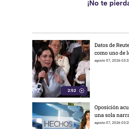
¡No te pierd
Datos de Reut
como uno de 
alcance en Mé
agosto 07, 2026 03:3
cifras en La 
2:52
Oposición acu
una sola narra
gobierno fede
agosto 07, 2026 03:2