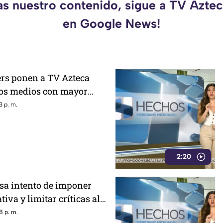
as nuestro contenido, sigue a TV Azt
en Google News!
ers ponen a TV Azteca
los medios con mayor
xico, tras polémica por
3 p. m.
Mañanera
2:20
sa intento de imponer
tiva y limitar críticas al
ral
8 p. m.