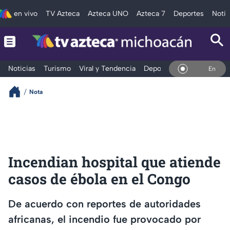
en vivo
TV Azteca
Azteca UNO
Azteca 7
Deportes
Notic
Noticias
Turismo
Viral y Tendencia
Deportes
Espectáculos
En Vivo
Nota
Incendian hospital que atiende
casos de ébola en el Congo
De acuerdo con reportes de autoridades
africanas, el incendio fue provocado por