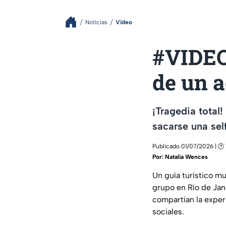
Noticias
Video
#VIDEO:
de un a
¡Tragedia total!
sacarse una sel
Publicado 01/07/2026 | 🕑 
Por:
Natalia Wences
Un guía turístico mu
grupo en Río de Jane
compartían la experi
sociales.