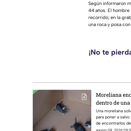
Según informaron me
44 años. El hombre 
recorrido; en la gr
una roca y posa con 
¡No te pierd
Moreliana enc
dentro de una
Una moreliana soli
para poner a salvo
de encontrarlos de
Morelia.
agosto 08, 2026 09:3