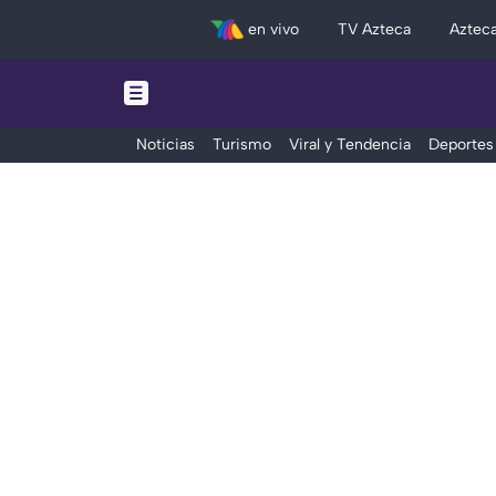
en vivo
TV Azteca
Aztec
Noticias
Turismo
Viral y Tendencia
Deportes