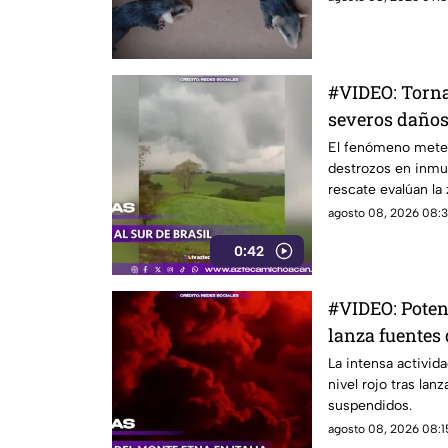
#VIDEO: Torna
severos daño
El fenómeno meteo
destrozos en inmu
rescate evalúan la 
agosto 08, 2026 08:3
0:42
#VIDEO: Poten
lanza fuentes 
La intensa activida
nivel rojo tras lan
suspendidos.
agosto 08, 2026 08:15