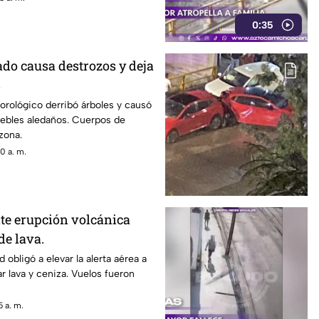
0:35
do causa destrozos y deja
s
rológico derribó árboles y causó
ebles aledaños. Cuerpos de
zona.
0 a. m.
te erupción volcánica
de lava.
d obligó a elevar la alerta aérea a
zar lava y ceniza. Vuelos fueron
 a. m.