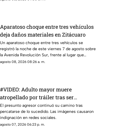
Aparatoso choque entre tres vehículos
deja daños materiales en Zitácuaro
Un aparatoso choque entre tres vehículos se
registró la noche de este viernes 7 de agosto sobre
la Avenida Revolución Sur, frente al lugar que
anteriormente era conocido como El Pulpo Loco, en
agosto 08, 2026 08:26 a. m.
Zitácuaro.
#VIDEO: Adulto mayor muere
atropellado por tráiler tras ser
empujado.
El presunto agresor continuó su camino tras
percatarse de lo sucedido. Las imágenes causaron
indignación en redes sociales.
agosto 07, 2026 06:23 p. m.