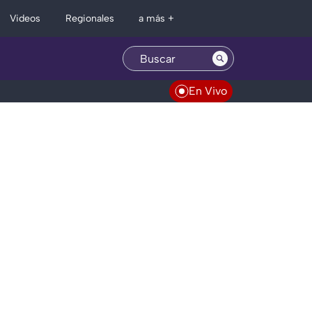
Regionales
Videos
a más +
En Vivo