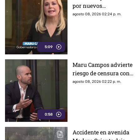
por nuevos
lineamientos: “Podrían
agosto 08, 2026 02:24 p. m.
callar a México
5:09
Maru Campos advierte
riesgo de censura con
nuevos lineamientos
agosto 08, 2026 02:22 p. m.
del Gobierno Federal
0:58
Accidente en avenida