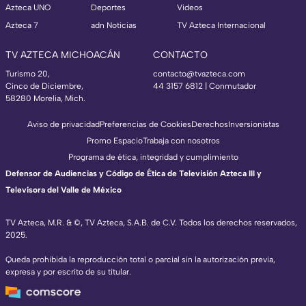
Azteca UNO
Deportes
Videos
Azteca 7
adn Noticias
TV Azteca Internacional
TV AZTECA MICHOACÁN
CONTACTO
Turismo 20,
contacto@tvazteca.com
Cinco de Diciembre,
44 3157 6812
| Conmutador
58280 Morelia, Mich.
Aviso de privacidad
Preferencias de Cookies
Derechos
Inversionistas
Promo Espacio
Trabaja con nosotros
Programa de ética, integridad y cumplimiento
Defensor de Audiencias y Código de Ética de Televisión Azteca III y
Televisora del Valle de México
TV Azteca, M.R. & ©, TV Azteca, S.A.B. de C.V. Todos los derechos reservados,
2025.
Queda prohibida la reproducción total o parcial sin la autorización previa,
expresa y por escrito de su titular.