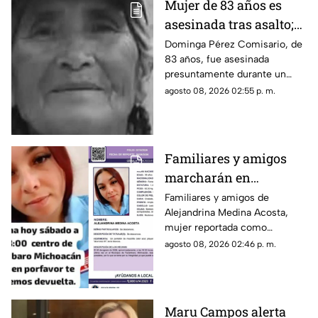
Mujer de 83 años es
asesinada tras asalto;
le robaron los $90 que
Dominga Pérez Comisario, de
83 años, fue asesinada
había ganado
presuntamente durante un
vendiendo cemitas
asalto en Amozoc, Puebla,
agosto 08, 2026 02:55 p. m.
luego de terminar su jornada
vendiendo cemitas para
obtener ingresos.
Familiares y amigos
marcharán en
Tacámbaro para exigir
Familiares y amigos de
Alejandrina Medina Acosta,
la localización de
mujer reportada como
Alejandrina Medina
desaparecida en Tacámbaro,
agosto 08, 2026 02:46 p. m.
convocaron a una marcha para
exigir respuestas a las
autoridades y pedir que se
intensifique su búsqueda.
Maru Campos alerta