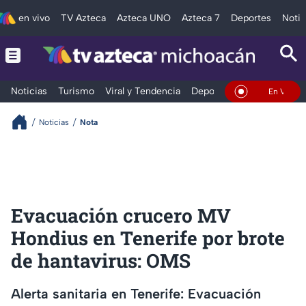
en vivo
TV Azteca
Azteca UNO
Azteca 7
Deportes
Notic
Noticias
Turismo
Viral y Tendencia
Deportes
Espectáculos
En Vivo
Noticias
Nota
Evacuación crucero MV
Hondius en Tenerife por brote
de hantavirus: OMS
Alerta sanitaria en Tenerife: Evacuación