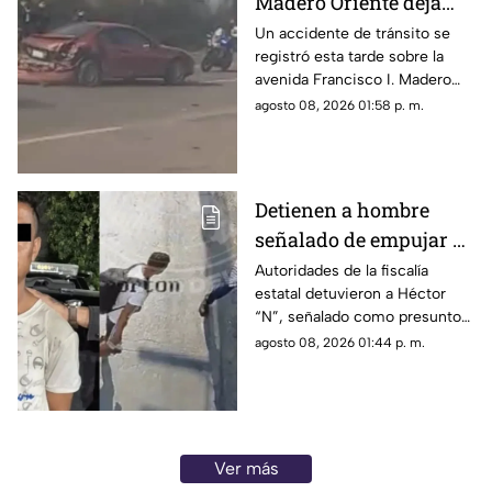
Madero Oriente deja
daños materiales en
Un accidente de tránsito se
registró esta tarde sobre la
Morelia
avenida Francisco I. Madero
Oriente, en Morelia, a la altura
agosto 08, 2026 01:58 p. m.
de las inmediaciones de las
oficinas del Instituto Nacional
Electoral (INE).
Detienen a hombre
señalado de empujar a
adulto mayor que
Autoridades de la fiscalía
estatal detuvieron a Héctor
murió arrollado por
“N”, señalado como presunto
tráiler
responsable de empujar a un
agosto 08, 2026 01:44 p. m.
adulto mayor que
posteriormente cayó al paso
de un tráiler y murió en
Monterrey.
Ver más