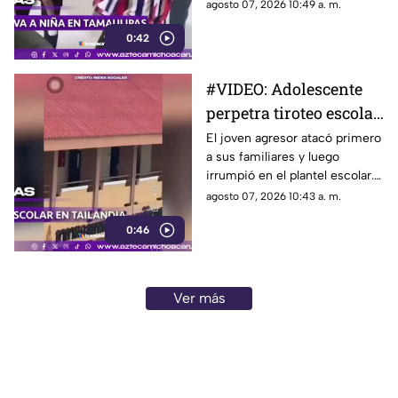
desesperadamente. El
agosto 07, 2026 10:49 a. m.
momento quedó captado en
0:42
video
#VIDEO: Adolescente
perpetra tiroteo escolar,
deja 7 muertos y 30
El joven agresor atacó primero
a sus familiares y luego
heridos.
irrumpió en el plantel escolar.
Cuerpos de emergencia
agosto 07, 2026 10:43 a. m.
atienden la tragedia.
0:46
Ver más