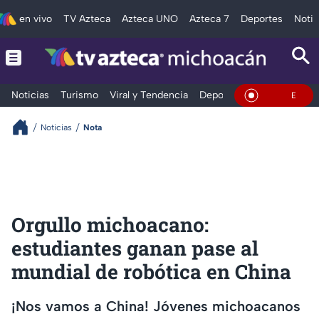
en vivo
TV Azteca
Azteca UNO
Azteca 7
Deportes
Notic
Noticias
Turismo
Viral y Tendencia
Deportes
Espectáculos
En Vivo
Noticias
Nota
Orgullo michoacano:
estudiantes ganan pase al
mundial de robótica en China
¡Nos vamos a China! Jóvenes michoacanos