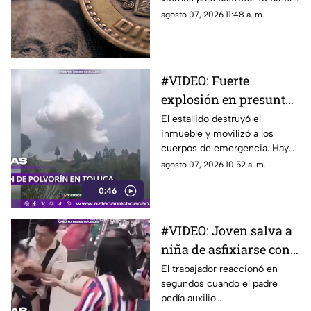
este fin de semana
durante el fin de semana, es
agosto 07, 2026 11:48 a. m.
importante conocer la
cotización antes de realizar la
operación y comparar
opciones para obtener un
#VIDEO: Fuerte
mejor rendimiento.
explosión en presunto
polvorín deja un
El estallido destruyó el
inmueble y movilizó a los
muerto y dos heridos.
cuerpos de emergencia. Hay
personas lesionadas.
agosto 07, 2026 10:52 a. m.
0:46
#VIDEO: Joven salva a
niña de asfixiarse con
la maniobra de
El trabajador reaccionó en
segundos cuando el padre
Heimlich.
pedía auxilio