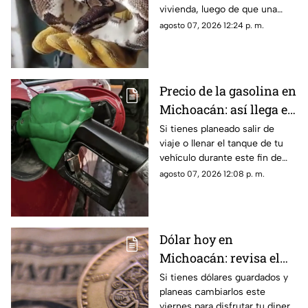
vivienda, luego de que una
aseguran al ejemplar
habitante solicitara apoyo a los
agosto 07, 2026 12:24 p. m.
cuerpos de emergencia tras
encontrar al reptil dentro de su
domicilio.
Precio de la gasolina en
Michoacán: así llega el
combustible este fin de
Si tienes planeado salir de
viaje o llenar el tanque de tu
semana
vehículo durante este fin de
semana, el precio de la
agosto 07, 2026 12:08 p. m.
gasolina en Michoacán se
mantiene con variaciones
dependiendo del municipio y
la estación de servicio donde
Dólar hoy en
se realice la carga.
Michoacán: revisa el
precio antes de
Si tienes dólares guardados y
planeas cambiarlos este
cambiar tus billetes
viernes para disfrutar tu dinero