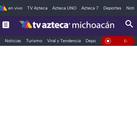
en vivo
TV Azteca
Azteca UNO
Azteca 7
Deportes
Notic
Noticias
Turismo
Viral y Tendencia
Deportes
Espectáculos
En Vivo