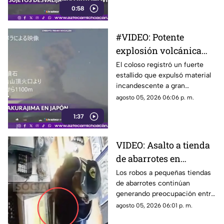
0:58
#VIDEO: Potente
explosión volcánica
eleva columna de
El coloso registró un fuerte
estallido que expulsó material
ceniza
incandescente a gran
distancia. Autoridades vigilan
agosto 05, 2026 06:06 p. m.
la zona.
1:37
VIDEO: Asalto a tienda
de abarrotes en
Morelia; delincuente
Los robos a pequeñas tiendas
de abarrotes continúan
usa cuchillo para robar
generando preocupación entre
dinero de la caja
comerciantes de la capital
agosto 05, 2026 06:01 p. m.
michoacana. En esta ocasión,