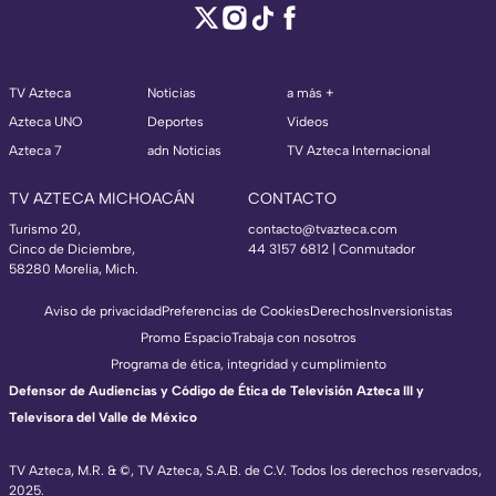
TV Azteca
Noticias
a más +
Azteca UNO
Deportes
Videos
Azteca 7
adn Noticias
TV Azteca Internacional
TV AZTECA MICHOACÁN
CONTACTO
Turismo 20,
contacto@tvazteca.com
Cinco de Diciembre,
44 3157 6812
| Conmutador
58280 Morelia, Mich.
Aviso de privacidad
Preferencias de Cookies
Derechos
Inversionistas
Promo Espacio
Trabaja con nosotros
Programa de ética, integridad y cumplimiento
Defensor de Audiencias y Código de Ética de Televisión Azteca III y
Televisora del Valle de México
TV Azteca, M.R. & ©, TV Azteca, S.A.B. de C.V. Todos los derechos reservados,
2025.