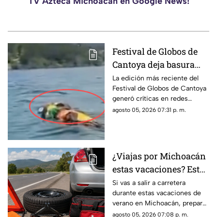
TV Azteca Michoacán en Google News!
Festival de Globos de
Cantoya deja basura
sobre el Lago de
La edición más reciente del
Festival de Globos de Cantoya
Pátzcuaro; ciudadanos
generó críticas en redes
exigen acciones
sociales luego de que
agosto 05, 2026 07:31 p. m.
numerosos residuos de los
globos terminaran sobre el
Lago de Pátzcuaro, dejando
una acumulación de basura en
¿Viajas por Michoacán
una de las principales zonas
estas vacaciones? Esto
naturales del municipio.
es lo indispensable que
Si vas a salir a carretera
durante estas vacaciones de
debes llevar en tu
verano en Michoacán, preparar
automóvil
tu automóvil antes del viaje
agosto 05, 2026 07:08 p. m.