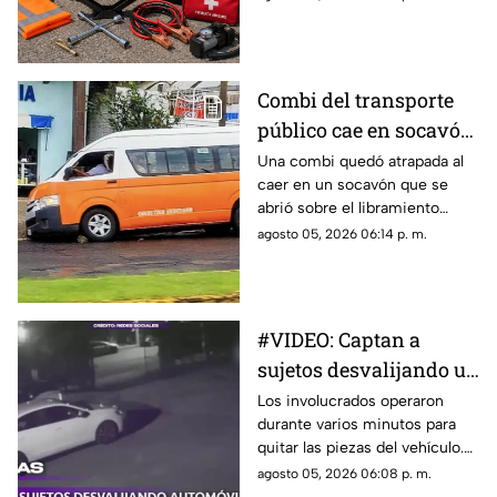
puede evitar contratiempos.
Las lluvias, los baches y el
incremento del tránsito hacen
indispensable revisar el estado
Combi del transporte
del vehículo y llevar
público cae en socavón;
herramientas básicas.
esto sabemos hasta el
Una combi quedó atrapada al
caer en un socavón que se
momento
abrió sobre el libramiento
Francisco J. Múgica, en el
agosto 05, 2026 06:14 p. m.
municipio de Zitácuaro,
situación que generó
movilización y preocupación
entre automovilistas de la
#VIDEO: Captan a
zona.
sujetos desvalijando un
automóvil en la calle.
Los involucrados operaron
durante varios minutos para
quitar las piezas del vehículo.
El momento quedó grabado en
agosto 05, 2026 06:08 p. m.
video.