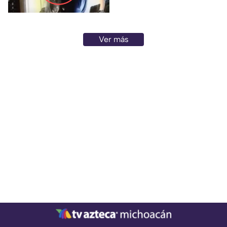
cámaras de seguridad
captaron el momento en que
un sujeto asaltó un
establecimiento ubicado en la
Ver más
colonia La Soledad.