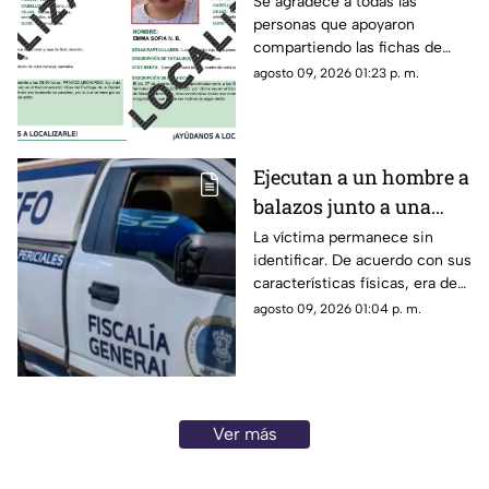
del Pedregal
Se agradece a todas las
personas que apoyaron
compartiendo las fichas de
búsqueda. Se informa que las
agosto 09, 2026 01:23 p. m.
personas reportadas como
desaparecidas ya fueron
localizadas y se encuentran
con sus familiares.
Ejecutan a un hombre a
balazos junto a una
gasolinera en
La víctima permanece sin
identificar. De acuerdo con sus
Michoacán
características físicas, era de
complexión robusta y vestía
agosto 09, 2026 01:04 p. m.
pantalón de mezclilla azul,
playera tipo polo negra y tenis
negros.
Ver más