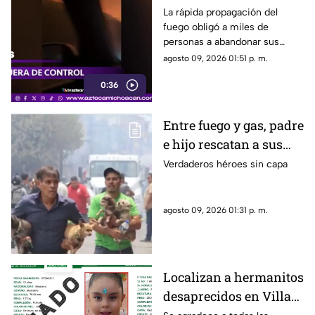
evacuar a más de 20
La rápida propagación del
fuego obligó a miles de
mil personas
personas a abandonar sus
hogares.
agosto 09, 2026 01:51 p. m.
0:36
Entre fuego y gas, padre
e hijo rescatan a sus
cuatro perros tras
Verdaderos héroes sin capa
explosión en
Cuernavaca
agosto 09, 2026 01:31 p. m.
Localizan a hermanitos
desaprecidos en Villas