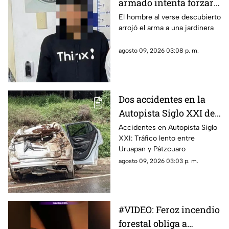
armado intenta forzar
un domicilio en
El hombre al verse descubierto
arrojó el arma a una jardinera
Morelia
agosto 09, 2026 03:08 p. m.
Dos accidentes en la
Autopista Siglo XXI de
Michoacán
Accidentes en Autopista Siglo
XXI: Tráfico lento entre
Uruapan y Pátzcuaro
agosto 09, 2026 03:03 p. m.
#VIDEO: Feroz incendio
forestal obliga a