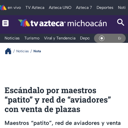
en vivo
TV Azteca
Azteca UNO
Azteca 7
Deportes
Notic
Noticias
Turismo
Viral y Tendencia
Deportes
Espectáculos
En Viv
Noticias
Nota
Escándalo por maestros
“patito” y red de “aviadores”
con venta de plazas
Maestros “patito”, red de aviadores y venta