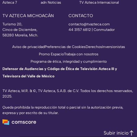
Azteca 7
adn Noticias
TV Azteca Internacional
TV AZTECA MICHOACÁN
CONTACTO
Turismo 20,
contacto@tvazteca.com
Cinco de Diciembre,
44 3157 6812
| Conmutador
58280 Morelia, Mich.
Aviso de privacidad
Preferencias de Cookies
Derechos
Inversionistas
Promo Espacio
Trabaja con nosotros
Programa de ética, integridad y cumplimiento
Defensor de Audiencias y Código de Ética de Televisión Azteca III y
Televisora del Valle de México
TV Azteca, M.R. & ©, TV Azteca, S.A.B. de C.V. Todos los derechos reservados,
2025.
Queda prohibida la reproducción total o parcial sin la autorización previa,
expresa y por escrito de su titular.
Subir inicio