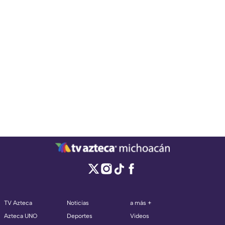
TV Azteca
Noticias
a más +
Azteca UNO
Deportes
Videos