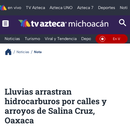
en vivo
TV Azteca
Azteca UNO
Azteca 7
Deportes
Notic
Noticias
Turismo
Viral y Tendencia
Deportes
Espectáculos
En Vivo
Noticias
Nota
Lluvias arrastran
hidrocarburos por calles y
arroyos de Salina Cruz,
Oaxaca