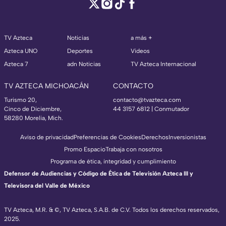
TV Azteca
Noticias
a más +
Azteca UNO
Deportes
Videos
Azteca 7
adn Noticias
TV Azteca Internacional
TV AZTECA MICHOACÁN
CONTACTO
Turismo 20,
contacto@tvazteca.com
Cinco de Diciembre,
44 3157 6812
| Conmutador
58280 Morelia, Mich.
Aviso de privacidad
Preferencias de Cookies
Derechos
Inversionistas
Promo Espacio
Trabaja con nosotros
Programa de ética, integridad y cumplimiento
Defensor de Audiencias y Código de Ética de Televisión Azteca III y
Televisora del Valle de México
TV Azteca, M.R. & ©, TV Azteca, S.A.B. de C.V. Todos los derechos reservados,
2025.