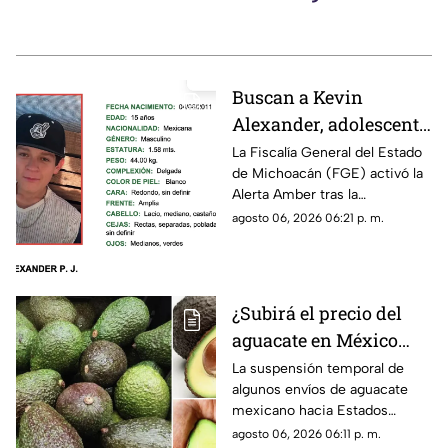
Buscan a Kevin
Alexander, adolescente
de 15 años
La Fiscalía General del Estado
de Michoacán (FGE) activó la
desaparecido en
Alerta Amber tras la
Puruándiro,
desaparición del adolescente
agosto 06, 2026 06:21 p. m.
Michoacán; activan
Kevin Alexander P. J., de 15
Alerta Amber
años de edad, quien fue visto
por última vez el pasado 1 de
agosto de 2026 en el
¿Subirá el precio del
municipio de Puruándiro.
aguacate en México
tras freno a
La suspensión temporal de
algunos envíos de aguacate
exportaciones hacia
mexicano hacia Estados
Estados Unidos?
Unidos encendió las alertas
agosto 06, 2026 06:11 p. m.