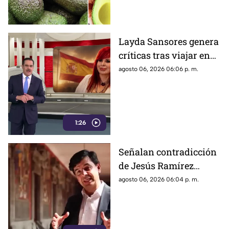
entre productores y
consumidores ante la
posibilidad de un impacto en
los precios del llamado “oro
Layda Sansores genera
verde” dentro del país.
críticas tras viajar en
primera clase a Madrid
agosto 06, 2026 06:06 p. m.
1:26
Señalan contradicción
de Jesús Ramírez
Cuevas por postura
agosto 06, 2026 06:04 p. m.
sobre publicidad oficial
y medios