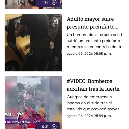
1:28
Adulto mayor sufre
presunto preinfarto
dentro de negocio de
Un hombre de la tercera edad
sufrió un presunto preinfarto
pollos en Morelia
mientras se encontraba dentro
de un negocio de venta de
agosto 06, 2026 05:58 p. m.
pollos ubicado sobre la avenida
Lázaro Cárdenas, en Morelia,
durante la tarde de este
jueves.
#VIDEO: Bomberos
auxilian tras la fuerte
explosión de pipa de
Cuerpos de emergencia
laboran en el sitio tras el
gas
estallido que provocó graves
quemaduras a las víctimas en
agosto 06, 2026 05:54 p. m.
la zona del siniestro.
0:21