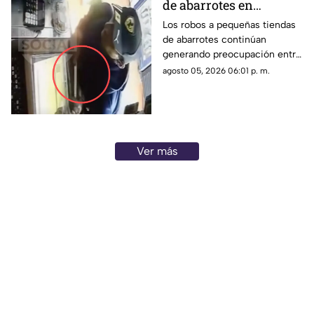
de abarrotes en
Morelia; delincuente
Los robos a pequeñas tiendas
de abarrotes continúan
usa cuchillo para robar
generando preocupación entre
dinero de la caja
comerciantes de la capital
agosto 05, 2026 06:01 p. m.
michoacana. En esta ocasión,
cámaras de seguridad
captaron el momento en que
un sujeto asaltó un
establecimiento ubicado en la
Ver más
colonia La Soledad.