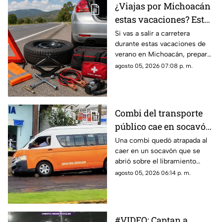
¿Viajas por Michoacán
una de las principales zonas
estas vacaciones? Esto
naturales del municipio.
es lo indispensable que
Si vas a salir a carretera
durante estas vacaciones de
debes llevar en tu
verano en Michoacán, preparar
automóvil
tu automóvil antes del viaje
agosto 05, 2026 07:08 p. m.
puede evitar contratiempos.
Las lluvias, los baches y el
incremento del tránsito hacen
indispensable revisar el estado
Combi del transporte
del vehículo y llevar
público cae en socavón;
herramientas básicas.
esto sabemos hasta el
Una combi quedó atrapada al
caer en un socavón que se
momento
abrió sobre el libramiento
Francisco J. Múgica, en el
agosto 05, 2026 06:14 p. m.
municipio de Zitácuaro,
situación que generó
movilización y preocupación
entre automovilistas de la
#VIDEO: Captan a