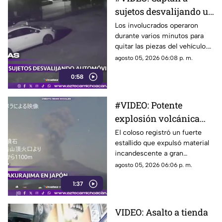
zona.
sujetos desvalijando un
automóvil en la calle.
Los involucrados operaron
durante varios minutos para
quitar las piezas del vehículo.
El momento quedó grabado en
agosto 05, 2026 06:08 p. m.
video.
0:58
#VIDEO: Potente
explosión volcánica
eleva columna de
El coloso registró un fuerte
estallido que expulsó material
ceniza
incandescente a gran
distancia. Autoridades vigilan
agosto 05, 2026 06:06 p. m.
la zona.
1:37
VIDEO: Asalto a tienda