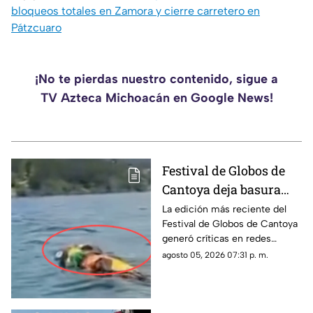
bloqueos totales en Zamora y cierre carretero en
Pátzcuaro
¡No te pierdas nuestro contenido, sigue a
TV Azteca Michoacán en Google News!
Festival de Globos de
Cantoya deja basura
sobre el Lago de
La edición más reciente del
Festival de Globos de Cantoya
Pátzcuaro; ciudadanos
generó críticas en redes
exigen acciones
sociales luego de que
agosto 05, 2026 07:31 p. m.
numerosos residuos de los
globos terminaran sobre el
Lago de Pátzcuaro, dejando
una acumulación de basura en