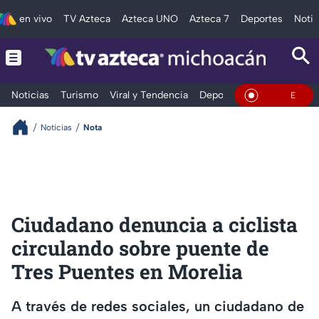
en vivo
TV Azteca
Azteca UNO
Azteca 7
Deportes
Notic
Noticias
Turismo
Viral y Tendencia
Deportes
Espectáculos
En Vivo
Noticias
Nota
Ciudadano denuncia a ciclista
circulando sobre puente de
Tres Puentes en Morelia
A través de redes sociales, un ciudadano de