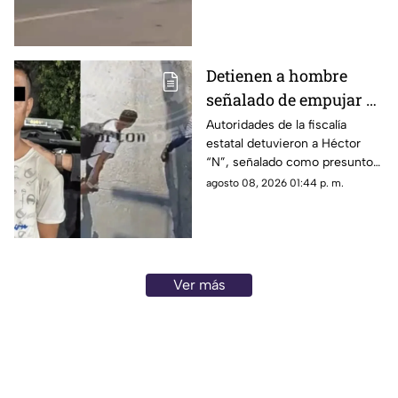
de las inmediaciones de las
oficinas del Instituto Nacional
Electoral (INE).
Detienen a hombre
señalado de empujar a
adulto mayor que
Autoridades de la fiscalía
estatal detuvieron a Héctor
murió arrollado por
“N”, señalado como presunto
tráiler
responsable de empujar a un
agosto 08, 2026 01:44 p. m.
adulto mayor que
posteriormente cayó al paso
de un tráiler y murió en
Monterrey.
Ver más