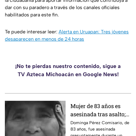
la ciudadanía para aportar información que contribuya a
dar con su paradero a través de los canales oficiales
habilitados para este fin.
Te puede interesar leer:
Alerta en Uruapan: Tres jóvenes
desaparecen en menos de 24 horas
¡No te pierdas nuestro contenido, sigue a
TV Azteca Michoacán en Google News!
Mujer de 83 años es
asesinada tras asalto;
le robaron los $90 que
Dominga Pérez Comisario, de
83 años, fue asesinada
había ganado
presuntamente durante un