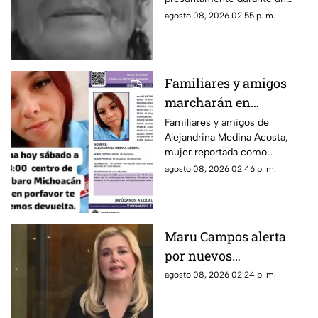
vendiendo cemitas
asalto en Amozoc, Puebla,
agosto 08, 2026 02:55 p. m.
luego de terminar su jornada
vendiendo cemitas para
obtener ingresos.
Familiares y amigos
marcharán en
Tacámbaro para exigir
Familiares y amigos de
Alejandrina Medina Acosta,
la localización de
mujer reportada como
Alejandrina Medina
desaparecida en Tacámbaro,
agosto 08, 2026 02:46 p. m.
convocaron a una marcha para
exigir respuestas a las
autoridades y pedir que se
intensifique su búsqueda.
Maru Campos alerta
por nuevos
lineamientos: “Podrían
agosto 08, 2026 02:24 p. m.
callar a México