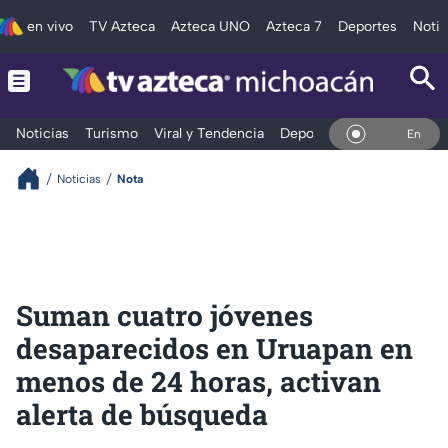
en vivo
TV Azteca
Azteca UNO
Azteca 7
Deportes
Notic
Noticias
Turismo
Viral y Tendencia
Deportes
Espectáculos
En Vivo
Noticias
Nota
Suman cuatro jóvenes
desaparecidos en Uruapan en
menos de 24 horas, activan
alerta de búsqueda