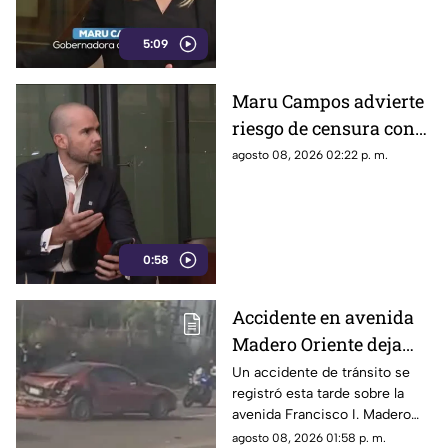
5:09
Maru Campos advierte
riesgo de censura con
nuevos lineamientos
agosto 08, 2026 02:22 p. m.
del Gobierno Federal
0:58
Accidente en avenida
Madero Oriente deja
daños materiales en
Un accidente de tránsito se
registró esta tarde sobre la
Morelia
avenida Francisco I. Madero
Oriente, en Morelia, a la altura
agosto 08, 2026 01:58 p. m.