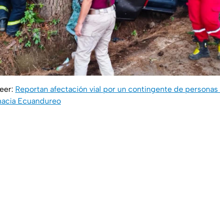
leer:
Reportan afectación vial por un contingente de personas 
hacia Ecuandureo