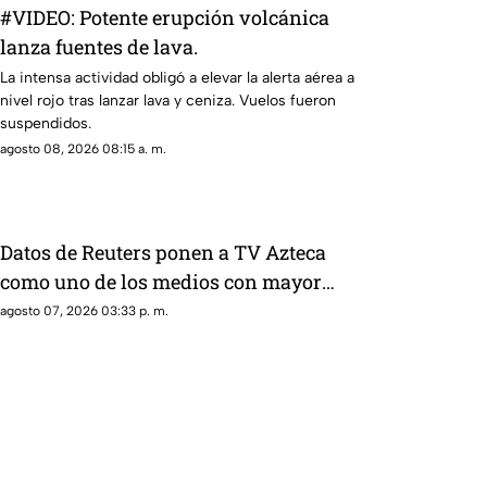
#VIDEO: Potente erupción volcánica
lanza fuentes de lava.
La intensa actividad obligó a elevar la alerta aérea a
nivel rojo tras lanzar lava y ceniza. Vuelos fueron
suspendidos.
agosto 08, 2026 08:15 a. m.
Datos de Reuters ponen a TV Azteca
como uno de los medios con mayor
alcance en México, tras polémica por
agosto 07, 2026 03:33 p. m.
cifras en La Mañanera