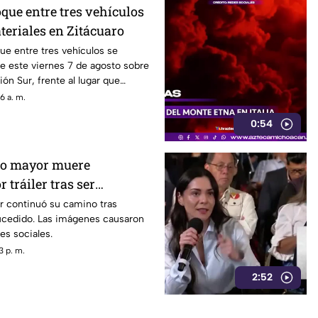
que entre tres vehículos
teriales en Zitácuaro
e entre tres vehículos se
de este viernes 7 de agosto sobre
ón Sur, frente al lugar que
 conocido como El Pulpo Loco, en
6 a. m.
0:54
to mayor muere
 tráiler tras ser
r continuó su camino tras
sucedido. Las imágenes causaron
es sociales.
3 p. m.
2:52