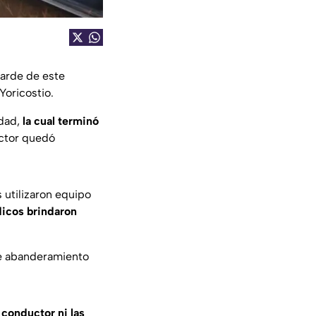
tarde de este
Yoricostio.
idad,
la cual terminó
ctor quedó
 utilizaron equipo
icos brindaron
de abanderamiento
 conductor ni las