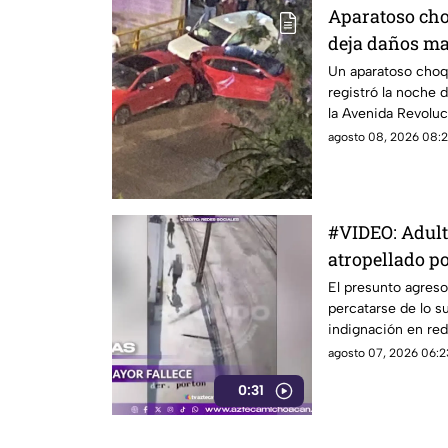
Aparatoso cho
deja daños ma
Un aparatoso choqu
registró la noche 
la Avenida Revoluci
anteriormente era
agosto 08, 2026 08:2
Zitácuaro.
#VIDEO: Adul
atropellado por
empujado.
El presunto agreso
percatarse de lo 
indignación en red
agosto 07, 2026 06:2
0:31