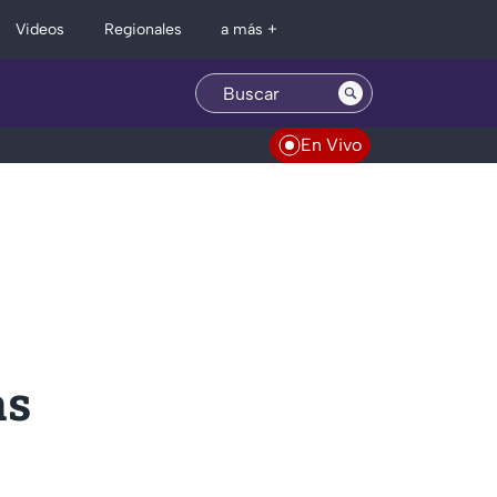
Regionales
Videos
a más +
En Vivo
as