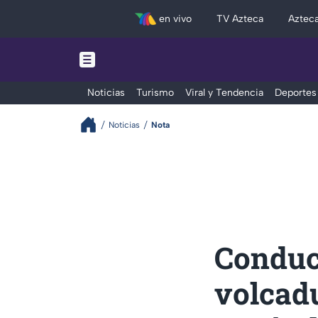
en vivo
TV Azteca
Aztec
Noticias
Turismo
Viral y Tendencia
Deportes
Noticias
Nota
Conduc
volcadu