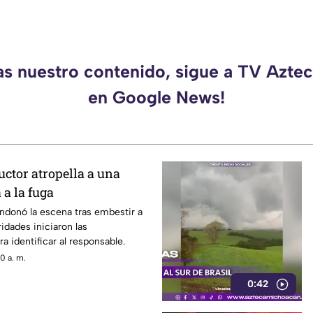
as nuestro contenido, sigue a TV Azt
en Google News!
ctor atropella a una
 a la fuga
ndonó la escena tras embestir a
idades iniciaron las
a identificar al responsable.
0 a. m.
0:42