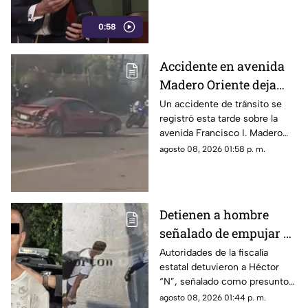
0:58
Accidente en avenida
Madero Oriente deja
daños materiales en
Un accidente de tránsito se
registró esta tarde sobre la
Morelia
avenida Francisco I. Madero
Oriente, en Morelia, a la altura
agosto 08, 2026 01:58 p. m.
de las inmediaciones de las
oficinas del Instituto Nacional
Electoral (INE).
Detienen a hombre
señalado de empujar a
adulto mayor que
Autoridades de la fiscalía
estatal detuvieron a Héctor
murió arrollado por
“N”, señalado como presunto
tráiler
responsable de empujar a un
agosto 08, 2026 01:44 p. m.