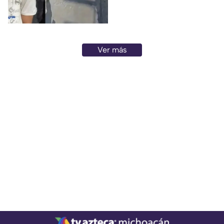
adulto mayor que
posteriormente cayó al paso
de un tráiler y murió en
Monterrey.
Ver más