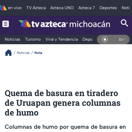
en vivo
TV Azteca
Azteca UNO
Azteca 7
Deportes
Notic
Noticias
Turismo
Viral y Tendencia
Deportes
Espectáculos
En Vivo
Noticias
Nota
Quema de basura en tiradero
de Uruapan genera columnas
de humo
Columnas de humo por quema de basura en