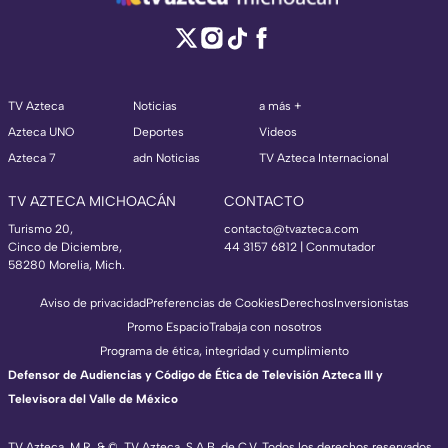
TV Azteca
Noticias
a más +
Azteca UNO
Deportes
Videos
Azteca 7
adn Noticias
TV Azteca Internacional
TV AZTECA MICHOACÁN
CONTACTO
Turismo 20,
contacto@tvazteca.com
Cinco de Diciembre,
44 3157 6812
| Conmutador
58280 Morelia, Mich.
Aviso de privacidad
Preferencias de Cookies
Derechos
Inversionistas
Promo Espacio
Trabaja con nosotros
Programa de ética, integridad y cumplimiento
Defensor de Audiencias y Código de Ética de Televisión Azteca III y
Televisora del Valle de México
TV Azteca, M.R. & ©, TV Azteca, S.A.B. de C.V. Todos los derechos reservados,