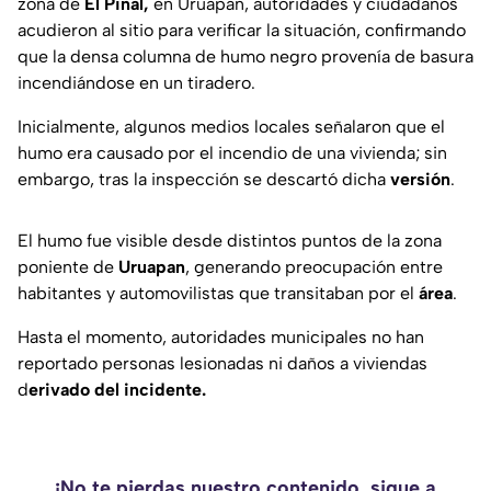
zona de
El Pinal,
en Uruapan, autoridades y ciudadanos
acudieron al sitio para verificar la situación, confirmando
que la densa columna de humo negro provenía de basura
incendiándose en un tiradero.
Inicialmente, algunos medios locales señalaron que el
humo era causado por el incendio de una vivienda; sin
embargo, tras la inspección se descartó dicha
versión
.
El humo fue visible desde distintos puntos de la zona
poniente de
Uruapan
, generando preocupación entre
habitantes y automovilistas que transitaban por el
área
.
Hasta el momento, autoridades municipales no han
reportado personas lesionadas ni daños a viviendas
d
erivado del incidente.
¡No te pierdas nuestro contenido, sigue a