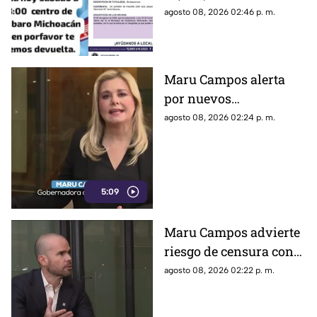
Alejandrina Medina
desaparecida en Tacámbaro,
agosto 08, 2026 02:46 p. m.
convocaron a una marcha para
exigir respuestas a las
autoridades y pedir que se
intensifique su búsqueda.
Maru Campos alerta
por nuevos
lineamientos: “Podrían
agosto 08, 2026 02:24 p. m.
callar a México
5:09
Maru Campos advierte
riesgo de censura con
nuevos lineamientos
agosto 08, 2026 02:22 p. m.
del Gobierno Federal