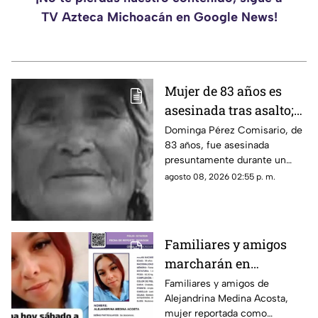
TV Azteca Michoacán en Google News!
Mujer de 83 años es
asesinada tras asalto;
le robaron los $90 que
Dominga Pérez Comisario, de
83 años, fue asesinada
había ganado
presuntamente durante un
vendiendo cemitas
asalto en Amozoc, Puebla,
agosto 08, 2026 02:55 p. m.
luego de terminar su jornada
vendiendo cemitas para
obtener ingresos.
Familiares y amigos
marcharán en
Tacámbaro para exigir
Familiares y amigos de
Alejandrina Medina Acosta,
la localización de
mujer reportada como