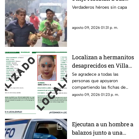
cuatro perros tras
Verdaderos héroes sin capa
explosión en
Cuernavaca
agosto 09, 2026 01:31 p. m.
Localizan a hermanitos
desaprecidos en Villas
del Pedregal
Se agradece a todas las
personas que apoyaron
compartiendo las fichas de
búsqueda. Se informa que las
agosto 09, 2026 01:23 p. m.
personas reportadas como
desaparecidas ya fueron
localizadas y se encuentran
con sus familiares.
Ejecutan a un hombre a
balazos junto a una