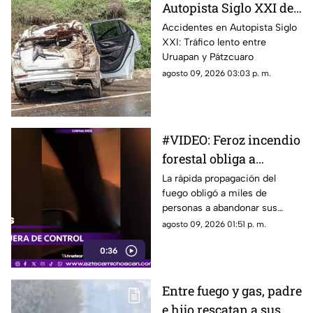
Autopista Siglo XXI de
Michoacán
Accidentes en Autopista Siglo
XXI: Tráfico lento entre
Uruapan y Pátzcuaro
agosto 09, 2026 03:03 p. m.
#VIDEO: Feroz incendio
forestal obliga a
evacuar a más de 20
La rápida propagación del
fuego obligó a miles de
mil personas
personas a abandonar sus
hogares.
agosto 09, 2026 01:51 p. m.
0:36
Entre fuego y gas, padre
e hijo rescatan a sus