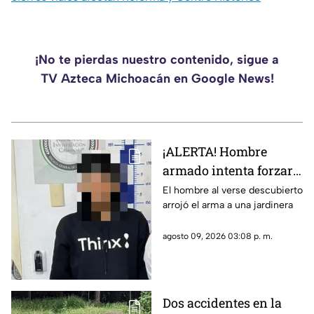
¡No te pierdas nuestro contenido, sigue a
TV Azteca Michoacán en Google News!
¡ALERTA! Hombre
armado intenta forzar
un domicilio en
El hombre al verse descubierto
arrojó el arma a una jardinera
Morelia
agosto 09, 2026 03:08 p. m.
Dos accidentes en la