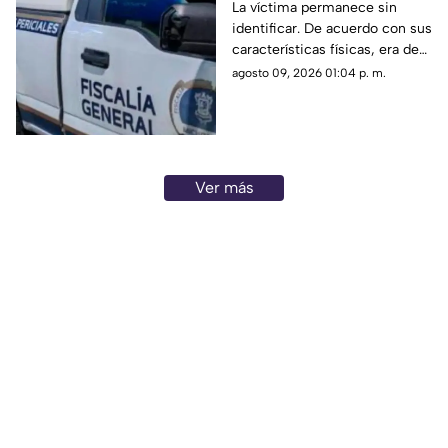
gasolinera en
La víctima permanece sin
identificar. De acuerdo con sus
Michoacán
características físicas, era de
complexión robusta y vestía
agosto 09, 2026 01:04 p. m.
pantalón de mezclilla azul,
playera tipo polo negra y tenis
negros.
Ver más