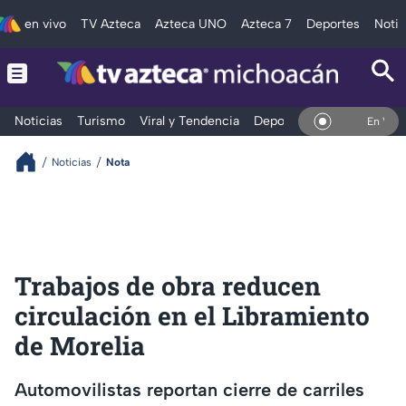
en vivo
TV Azteca
Azteca UNO
Azteca 7
Deportes
Notic
Noticias
Turismo
Viral y Tendencia
Deportes
Espectáculos
En Vivo
Noticias
Nota
Trabajos de obra reducen
circulación en el Libramiento
de Morelia
Automovilistas reportan cierre de carriles