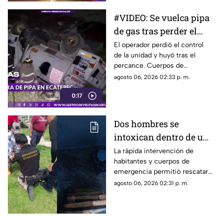
que se extendieran.
#VIDEO: Se vuelca pipa
de gas tras perder el
control.
El operador perdió el control
de la unidad y huyó tras el
percance. Cuerpos de
emergencia mitigaron el
agosto 06, 2026 02:33 p. m.
riesgo en la zona.
0:17
Dos hombres se
intoxican dentro de un
aljibe en Zitácuaro
La rápida intervención de
habitantes y cuerpos de
emergencia permitió rescatar
con vida a dos hombres que
agosto 06, 2026 02:31 p. m.
quedaron inconscientes al
interior de un aljibe en la
comunidad de La Piedra de