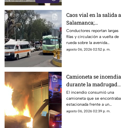
Caos vial en la salida a
Salamanca;
automovilistas acusan
Conductores reportan largas
filas y circulación a vuelta de
que transporte público
rueda sobre la avenida
provoca
Morelos, donde aseguran que
agosto 06, 2026 02:52 p. m.
embotellamientos
unidades del transporte
público y taxis agravan el
congestionamiento al
detenerse en doble fila.
Camioneta se incendia
durante la madrugada
en Zitácuaro;
El incendio consumió una
camioneta que se encontraba
investigan qué provocó
estacionada frente a un
el fuego
domicilio y alcanzó un árbol
agosto 06, 2026 02:39 p. m.
cercano. Bomberos lograron
controlar las llamas antes de