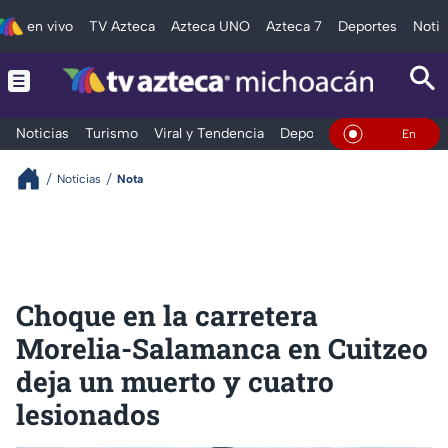
en vivo
TV Azteca
Azteca UNO
Azteca 7
Deportes
Notic
Noticias
Turismo
Viral y Tendencia
Deportes
Espectáculos
En Vivo
Noticias
Nota
Choque en la carretera
Morelia-Salamanca en Cuitzeo
deja un muerto y cuatro
lesionados