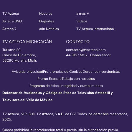
TV Azteca
Noticias
a más +
Azteca UNO
Deportes
Videos
Azteca 7
adn Noticias
TV Azteca Internacional
TV AZTECA MICHOACÁN
CONTACTO
Turismo 20,
contacto@tvazteca.com
Cinco de Diciembre,
44 3157 6812
| Conmutador
58280 Morelia, Mich.
Aviso de privacidad
Preferencias de Cookies
Derechos
Inversionistas
Promo Espacio
Trabaja con nosotros
Programa de ética, integridad y cumplimiento
Defensor de Audiencias y Código de Ética de Televisión Azteca III y
Televisora del Valle de México
TV Azteca, M.R. & ©, TV Azteca, S.A.B. de C.V. Todos los derechos reservados,
2025.
Queda prohibida la reproducción total o parcial sin la autorización previa,