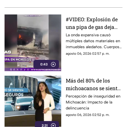
#VIDEO: Explosión de
una pipa de gas deja
varias casas afectadas.
La onda expansiva causó
múltiples daños materiales en
inmuebles aledaños. Cuerpos
de emergencia laboran en el
agosto 06, 2026 02:57 p. m.
sitio.
0:43
Más del 80% de los
michoacanos se siente
inseguro; más de 6 mil
Percepción de inseguridad en
Michoacán: Impacto de la
asesinatos en actual
delincuencia
administración
agosto 06, 2026 02:52 p. m.
2:31