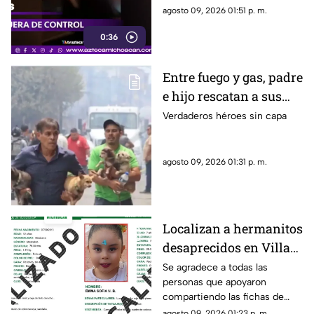
hogares.
agosto 09, 2026 01:51 p. m.
0:36
Entre fuego y gas, padre
e hijo rescatan a sus
cuatro perros tras
Verdaderos héroes sin capa
explosión en
Cuernavaca
agosto 09, 2026 01:31 p. m.
Localizan a hermanitos
desaprecidos en Villas
del Pedregal
Se agradece a todas las
personas que apoyaron
compartiendo las fichas de
búsqueda. Se informa que las
agosto 09, 2026 01:23 p. m.