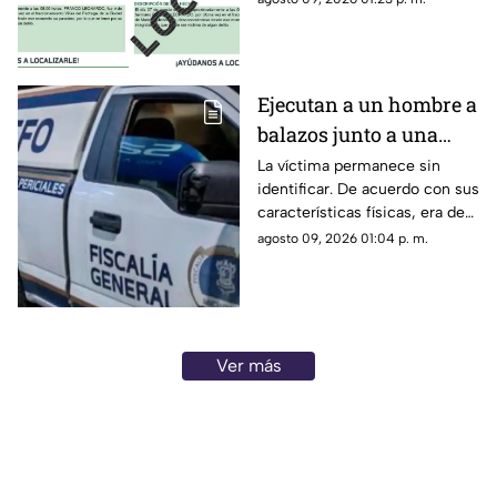
personas reportadas como
desaparecidas ya fueron
localizadas y se encuentran
con sus familiares.
Ejecutan a un hombre a
balazos junto a una
gasolinera en
La víctima permanece sin
identificar. De acuerdo con sus
Michoacán
características físicas, era de
complexión robusta y vestía
agosto 09, 2026 01:04 p. m.
pantalón de mezclilla azul,
playera tipo polo negra y tenis
negros.
Ver más