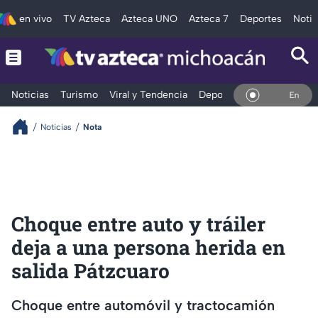
en vivo
TV Azteca
Azteca UNO
Azteca 7
Deportes
Notic
Noticias
Turismo
Viral y Tendencia
Deportes
Espectáculos
En Vivo
Noticias
Nota
Choque entre auto y tráiler
deja a una persona herida en
salida Pátzcuaro
Choque entre automóvil y tractocamión