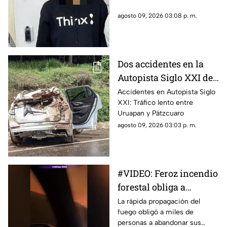
agosto 09, 2026 03:08 p. m.
Dos accidentes en la
Autopista Siglo XXI de
Michoacán
Accidentes en Autopista Siglo
XXI: Tráfico lento entre
Uruapan y Pátzcuaro
agosto 09, 2026 03:03 p. m.
#VIDEO: Feroz incendio
forestal obliga a
evacuar a más de 20
La rápida propagación del
fuego obligó a miles de
mil personas
personas a abandonar sus