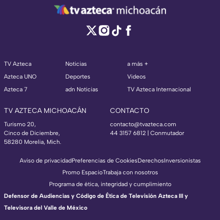
TV Azteca
Noticias
a más +
Azteca UNO
Deportes
Videos
Azteca 7
adn Noticias
TV Azteca Internacional
TV AZTECA MICHOACÁN
CONTACTO
Turismo 20,
contacto@tvazteca.com
Cinco de Diciembre,
44 3157 6812
| Conmutador
58280 Morelia, Mich.
Aviso de privacidad
Preferencias de Cookies
Derechos
Inversionistas
Promo Espacio
Trabaja con nosotros
Programa de ética, integridad y cumplimiento
Defensor de Audiencias y Código de Ética de Televisión Azteca III y
Televisora del Valle de México