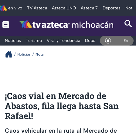
en vivo
TV Azteca
Azteca UNO
Azteca 7
Deportes
Notic
Noticias
Turismo
Viral y Tendencia
Deportes
Espectáculos
En Vivo
Noticias
Nota
¡Caos vial en Mercado de
Abastos, fila llega hasta San
Rafael!
Caos vehicular en la ruta al Mercado de