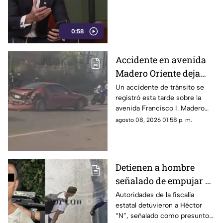
0:58
Accidente en avenida
Madero Oriente deja
daños materiales en
Un accidente de tránsito se
registró esta tarde sobre la
Morelia
avenida Francisco I. Madero
Oriente, en Morelia, a la altura
agosto 08, 2026 01:58 p. m.
de las inmediaciones de las
oficinas del Instituto Nacional
Electoral (INE).
Detienen a hombre
señalado de empujar a
adulto mayor que
Autoridades de la fiscalía
estatal detuvieron a Héctor
murió arrollado por
“N”, señalado como presunto
tráiler