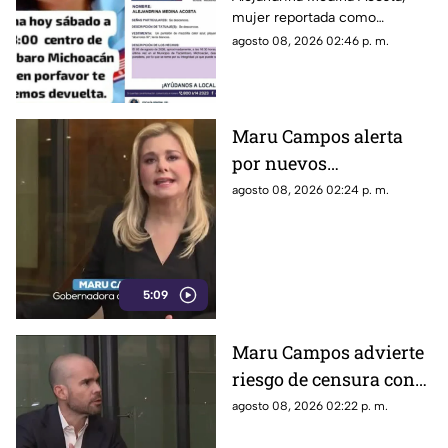
la localización de
mujer reportada como
Alejandrina Medina
desaparecida en Tacámbaro,
agosto 08, 2026 02:46 p. m.
convocaron a una marcha para
exigir respuestas a las
autoridades y pedir que se
intensifique su búsqueda.
Maru Campos alerta
por nuevos
lineamientos: “Podrían
agosto 08, 2026 02:24 p. m.
callar a México
5:09
Maru Campos advierte
riesgo de censura con
nuevos lineamientos
agosto 08, 2026 02:22 p. m.
del Gobierno Federal