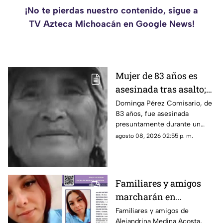
¡No te pierdas nuestro contenido, sigue a
TV Azteca Michoacán en Google News!
Mujer de 83 años es
asesinada tras asalto;
le robaron los $90 que
Dominga Pérez Comisario, de
83 años, fue asesinada
había ganado
presuntamente durante un
vendiendo cemitas
asalto en Amozoc, Puebla,
agosto 08, 2026 02:55 p. m.
luego de terminar su jornada
vendiendo cemitas para
obtener ingresos.
Familiares y amigos
marcharán en
Tacámbaro para exigir
Familiares y amigos de
Alejandrina Medina Acosta,