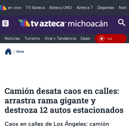
en vivo
TV Azteca
Azteca UNO
Azteca 7
Deportes
Notic
Noticias
Turismo
Viral y Tendencia
Deportes
Espectáculos
En Vivo
Nota
Camión desata caos en calles:
arrastra rama gigante y
destroza 12 autos estacionados
Caos en calles de Los Ángeles: camión