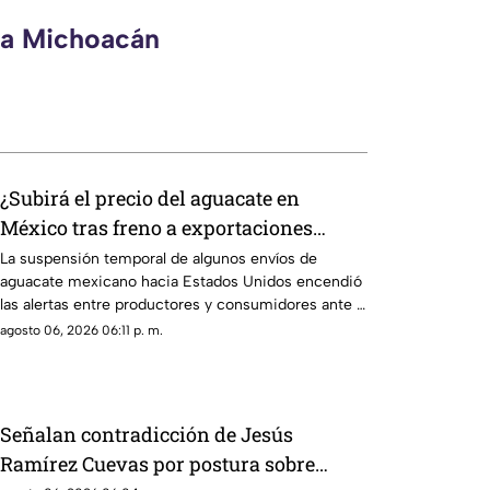
eca Michoacán
¿Subirá el precio del aguacate en
México tras freno a exportaciones
hacia Estados Unidos?
La suspensión temporal de algunos envíos de
aguacate mexicano hacia Estados Unidos encendió
las alertas entre productores y consumidores ante la
posibilidad de un impacto en los precios del llamado
agosto 06, 2026 06:11 p. m.
“oro verde” dentro del país.
Señalan contradicción de Jesús
Ramírez Cuevas por postura sobre