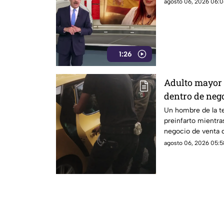
agosto 06, 2026 06:0
1:26
Adulto mayor 
dentro de nego
Un hombre de la te
preinfarto mientra
negocio de venta d
Lázaro Cárdenas, e
agosto 06, 2026 05:5
este jueves.