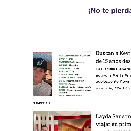
¡No te pierd
Buscan a Kevi
de 15 años de
Michoacán; ac
La Fiscalía Gener
activó la Alerta Am
adolescente Kevin 
edad, quien fue vis
agosto 06, 2026 06:21
agosto de 2026 en
Layda Sansores
viajar en pri