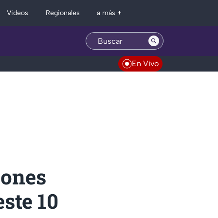
Regionales
Videos
a más +
En Vivo
iones
ste 10