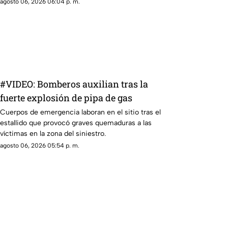
publicidad oficial y medios
agosto 06, 2026 06:04 p. m.
#VIDEO: Bomberos auxilian tras la
fuerte explosión de pipa de gas
Cuerpos de emergencia laboran en el sitio tras el
estallido que provocó graves quemaduras a las
víctimas en la zona del siniestro.
agosto 06, 2026 05:54 p. m.