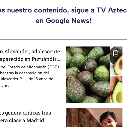
as nuestro contenido, sigue a TV Azt
en Google News!
n Alexander, adolescente
saparecido en Puruándiro,
tivan Alerta Amber
al del Estado de Michoacán (FGE)
ber tras la desaparición del
Alexander P. J., de 15 años de
to por última vez el pasado 1 de
 p. m.
 el municipio de Puruándiro.
 genera críticas tras
mera clase a Madrid