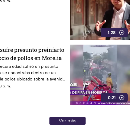
6 p. m.
1:28
sufre presunto preinfarto
cio de pollos en Morelia
rcera edad sufrió un presunto
s se encontraba dentro de un
e pollos ubicado sobre la avenida
n Morelia, durante la tarde de
8 p. m.
0:21
Ver más