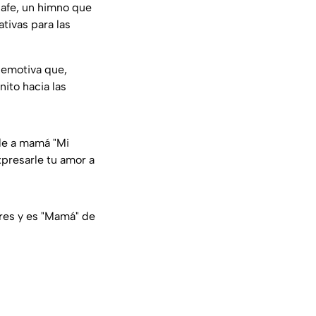
lafe, un himno que
tivas para las
 emotiva que,
ito hacia las
le a mamá "Mi
presarle tu amor a
res y es "Mamá" de