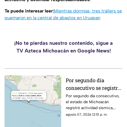
Te puede interesar leer:
Mientras dormías, tres tráilers se
quemaron en la central de abastos en Uruapan
¡No te pierdas nuestro contenido, sigue a
TV Azteca Michoacán en Google News!
Por segundo día
consecutivo se registra
un sismo en
Por segundo día consecutivo,
el estado de Michoacán
Michoacán; fue al sur
registró actividad sísmica,
de Coalcomán
luego de que la mañana de
agosto 07, 2026 12:51 p. m.
este viernes 7 de agosto se
reportara un movimiento de