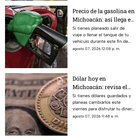
domicilio.
Precio de la gasolina en
Michoacán: así llega el
combustible este fin de
Si tienes planeado salir de
viaje o llenar el tanque de tu
semana
vehículo durante este fin de
semana, el precio de la
agosto 07, 2026 12:08 p. m.
gasolina en Michoacán se
mantiene con variaciones
dependiendo del municipio y
la estación de servicio donde
Dólar hoy en
se realice la carga.
Michoacán: revisa el
precio antes de
Si tienes dólares guardados y
planeas cambiarlos este
cambiar tus billetes
viernes para disfrutar tu dinero
este fin de semana
durante el fin de semana, es
agosto 07, 2026 11:48 a. m.
importante conocer la
cotización antes de realizar la
operación y comparar