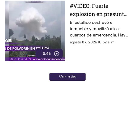
opciones para obtener un
#VIDEO: Fuerte
mejor rendimiento.
explosión en presunto
polvorín deja un
El estallido destruyó el
inmueble y movilizó a los
muerto y dos heridos.
cuerpos de emergencia. Hay
personas lesionadas.
agosto 07, 2026 10:52 a. m.
0:46
Ver más