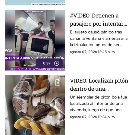
magnitud 3.6 al sur de
Coalcomán.
#VIDEO: Detienen a
pasajero por intentar
abrir puerta en vuelo.
El sujeto causó pánico tras
dañar la ventana y amenazar a
la tripulación antes de ser
sometido.
agosto 07, 2026 12:45 p. m.
0:37
VIDEO: Localizan pitón
dentro de una
vivienda;
Un ejemplar de pitón bola fue
localizado al interior de una
guardabosques
vivienda, luego de que una
aseguran al ejemplar
habitante solicitara apoyo a los
agosto 07, 2026 12:24 p. m.
cuerpos de emergencia tras
encontrar al reptil dentro de su