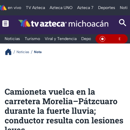
en vivo
TV Azteca
Azteca UNO
Azteca 7
Deportes
Notic
Noticias
Turismo
Viral y Tendencia
Deportes
Espectáculos
En Vivo
Noticias
Nota
Camioneta vuelca en la
carretera Morelia–Pátzcuaro
durante la fuerte lluvia;
conductor resulta con lesiones
leves