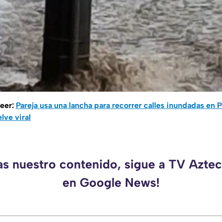
leer:
Pareja usa una lancha para recorrer calles inundadas en 
lve viral
as nuestro contenido, sigue a TV Azt
en Google News!