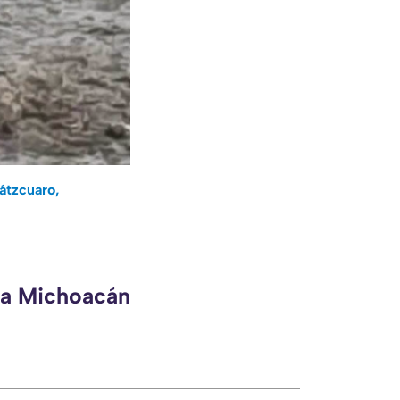
Pátzcuaro,
eca Michoacán