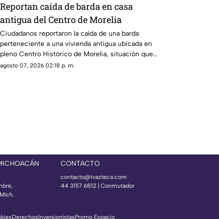
Reportan caída de barda en casa
antigua del Centro de Morelia
Ciudadanos reportaron la caída de una barda
perteneciente a una vivienda antigua ubicada en
pleno Centro Histórico de Morelia, situación que
generó alerta entre peatones y vecinos de la zona.
agosto 07, 2026 02:18 p. m.
 MICHOACÁN
CONTACTO
contacto@tvazteca.com
mbre,
44 3157 6812
| Conmutador
Mich.
okies
Derechos
Inversionistas
Promo Espacio