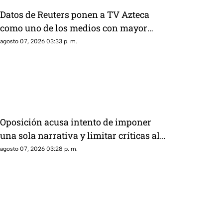
Datos de Reuters ponen a TV Azteca
como uno de los medios con mayor
alcance en México, tras polémica por
agosto 07, 2026 03:33 p. m.
cifras en La Mañanera
Oposición acusa intento de imponer
una sola narrativa y limitar críticas al
gobierno federal
agosto 07, 2026 03:28 p. m.