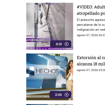
#VIDEO: Adul
atropellado por
empujado.
El presunto agreso
percatarse de lo 
indignación en red
agosto 07, 2026 06:2
0:31
Extorsión al
alcanza 18 mil
aguacate enfre
agosto 07, 2026 03:3
inseguridad
2:20