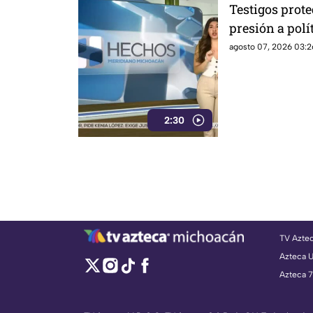
Testigos prot
presión a polí
a exgobernado
agosto 07, 2026 03:2
Ayotzinapa
2:30
TV Azte
Azteca 
Azteca 7