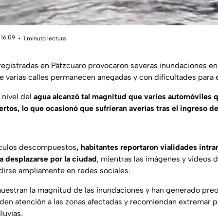
 16:09
1 minuto lectura
s registradas en Pátzcuaro provocaron severas inundaciones en
 varias calles permanecen anegadas y con dificultades para el
 nivel del
agua alcanzó tal magnitud que varios automóviles 
rtos, lo que ocasionó que sufrieran averías tras el ingreso d
ículos descompuestos
, habitantes reportaron vialidades intra
 desplazarse por la ciudad
, mientras las imágenes y videos d
irse ampliamente en redes sociales.
uestran la magnitud de las inundaciones y han generado preo
iden atención a las zonas afectadas y recomiendan extremar p
lluvias.