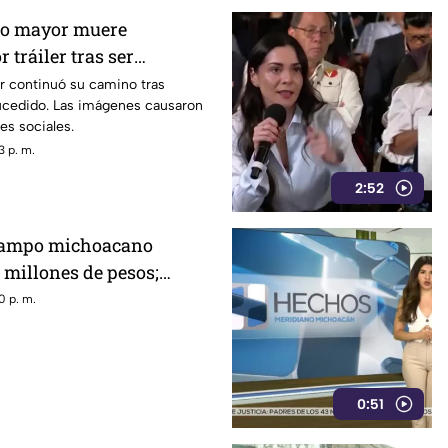
to mayor muere
 tráiler tras ser
r continuó su camino tras
sucedido. Las imágenes causaron
es sociales.
3 p. m.
2:52
 campo michoacano
 millones de pesos;
nta crisis por
0 p. m.
0:51