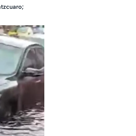
átzcuaro;