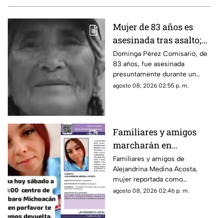
Mujer de 83 años es
asesinada tras asalto;
le robaron los $90 que
Dominga Pérez Comisario, de
83 años, fue asesinada
había ganado
presuntamente durante un
vendiendo cemitas
asalto en Amozoc, Puebla,
agosto 08, 2026 02:55 p. m.
luego de terminar su jornada
vendiendo cemitas para
obtener ingresos.
Familiares y amigos
marcharán en
Tacámbaro para exigir
Familiares y amigos de
Alejandrina Medina Acosta,
la localización de
mujer reportada como
Alejandrina Medina
desaparecida en Tacámbaro,
agosto 08, 2026 02:46 p. m.
convocaron a una marcha para
exigir respuestas a las