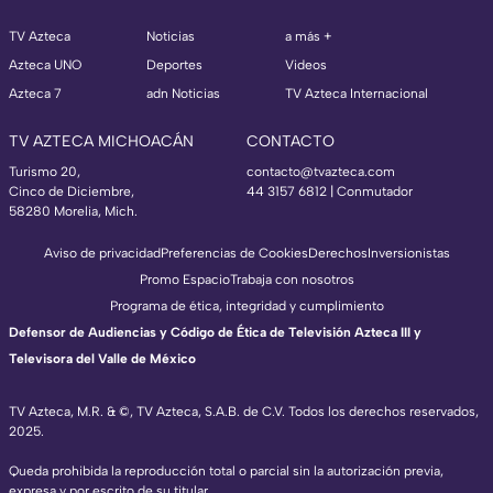
TV Azteca
Noticias
a más +
Azteca UNO
Deportes
Videos
Azteca 7
adn Noticias
TV Azteca Internacional
TV AZTECA MICHOACÁN
CONTACTO
Turismo 20,
contacto@tvazteca.com
Cinco de Diciembre,
44 3157 6812
| Conmutador
58280 Morelia, Mich.
Aviso de privacidad
Preferencias de Cookies
Derechos
Inversionistas
Promo Espacio
Trabaja con nosotros
Programa de ética, integridad y cumplimiento
Defensor de Audiencias y Código de Ética de Televisión Azteca III y
Televisora del Valle de México
TV Azteca, M.R. & ©, TV Azteca, S.A.B. de C.V. Todos los derechos reservados,
2025.
Queda prohibida la reproducción total o parcial sin la autorización previa,
expresa y por escrito de su titular.