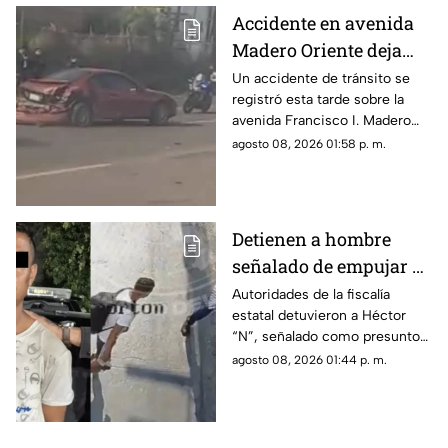
Accidente en avenida
Madero Oriente deja
daños materiales en
Un accidente de tránsito se
registró esta tarde sobre la
Morelia
avenida Francisco I. Madero
Oriente, en Morelia, a la altura
agosto 08, 2026 01:58 p. m.
de las inmediaciones de las
oficinas del Instituto Nacional
Electoral (INE).
Detienen a hombre
señalado de empujar a
adulto mayor que
Autoridades de la fiscalía
estatal detuvieron a Héctor
murió arrollado por
“N”, señalado como presunto
tráiler
responsable de empujar a un
agosto 08, 2026 01:44 p. m.
adulto mayor que
posteriormente cayó al paso
de un tráiler y murió en
Monterrey.