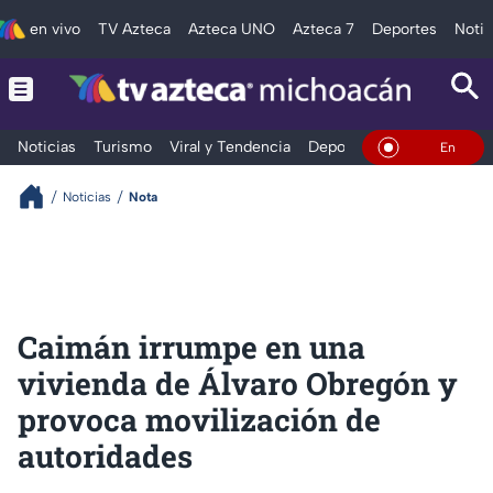
en vivo
TV Azteca
Azteca UNO
Azteca 7
Deportes
Notic
Noticias
Turismo
Viral y Tendencia
Deportes
Espectáculos
En Vivo
Noticias
Nota
Caimán irrumpe en una
vivienda de Álvaro Obregón y
provoca movilización de
autoridades