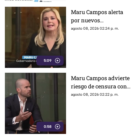
autoridades y pedir que se
intensifique su búsqueda.
Maru Campos alerta
por nuevos
lineamientos: “Podrían
agosto 08, 2026 02:24 p. m.
callar a México
5:09
Maru Campos advierte
riesgo de censura con
nuevos lineamientos
agosto 08, 2026 02:22 p. m.
del Gobierno Federal
0:58