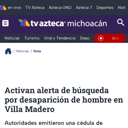
en vivo
TV Azteca
Azteca UNO
Azteca 7
Deportes
Notic
Noticias
Turismo
Viral y Tendencia
Deportes
Espectáculos
En Vivo
Noticias
Nota
Activan alerta de búsqueda
por desaparición de hombre en
Villa Madero
Autoridades emitieron una cédula de