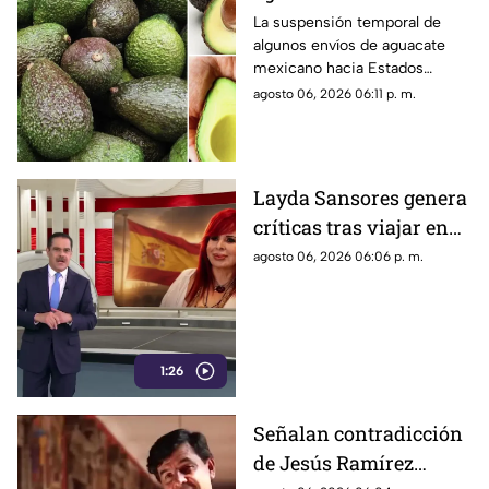
tras freno a
La suspensión temporal de
algunos envíos de aguacate
exportaciones hacia
mexicano hacia Estados
Estados Unidos?
Unidos encendió las alertas
agosto 06, 2026 06:11 p. m.
entre productores y
consumidores ante la
posibilidad de un impacto en
los precios del llamado “oro
Layda Sansores genera
verde” dentro del país.
críticas tras viajar en
primera clase a Madrid
agosto 06, 2026 06:06 p. m.
1:26
Señalan contradicción
de Jesús Ramírez