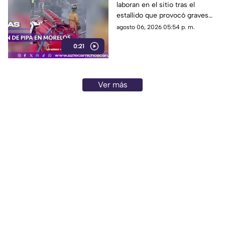
laboran en el sitio tras el
gas
estallido que provocó graves
quemaduras a las víctimas en
agosto 06, 2026 05:54 p. m.
la zona del siniestro.
0:21
Ver más