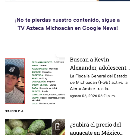
¡No te pierdas nuestro contenido, sigue a
TV Azteca Michoacán en Google News!
Buscan a Kevin
Alexander, adolescente
de 15 años
La Fiscalía General del Estado
de Michoacán (FGE) activó la
desaparecido en
Alerta Amber tras la
Puruándiro,
desaparición del adolescente
agosto 06, 2026 06:21 p. m.
Michoacán; activan
Kevin Alexander P. J., de 15
Alerta Amber
años de edad, quien fue visto
por última vez el pasado 1 de
agosto de 2026 en el
¿Subirá el precio del
municipio de Puruándiro.
aguacate en México