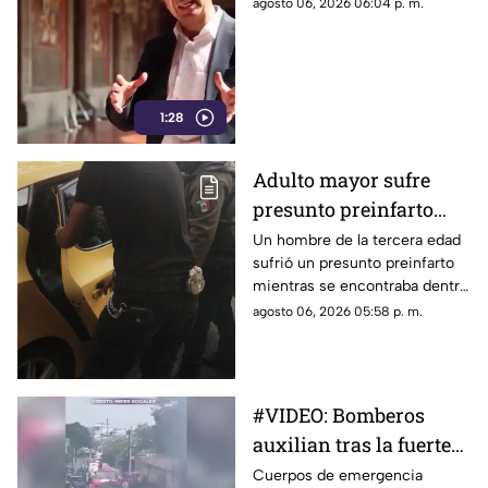
Cuevas por postura
agosto 06, 2026 06:04 p. m.
sobre publicidad oficial
y medios
1:28
Adulto mayor sufre
presunto preinfarto
dentro de negocio de
Un hombre de la tercera edad
sufrió un presunto preinfarto
pollos en Morelia
mientras se encontraba dentro
de un negocio de venta de
agosto 06, 2026 05:58 p. m.
pollos ubicado sobre la avenida
Lázaro Cárdenas, en Morelia,
durante la tarde de este
jueves.
#VIDEO: Bomberos
auxilian tras la fuerte
explosión de pipa de
Cuerpos de emergencia