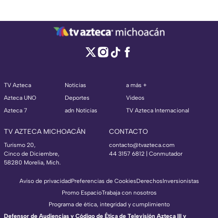
TV Azteca
Noticias
a más +
Azteca UNO
Deportes
Videos
Azteca 7
adn Noticias
TV Azteca Internacional
TV AZTECA MICHOACÁN
CONTACTO
Turismo 20,
contacto@tvazteca.com
Cinco de Diciembre,
44 3157 6812
| Conmutador
58280 Morelia, Mich.
Aviso de privacidad
Preferencias de Cookies
Derechos
Inversionistas
Promo Espacio
Trabaja con nosotros
Programa de ética, integridad y cumplimiento
Defensor de Audiencias y Código de Ética de Televisión Azteca III y