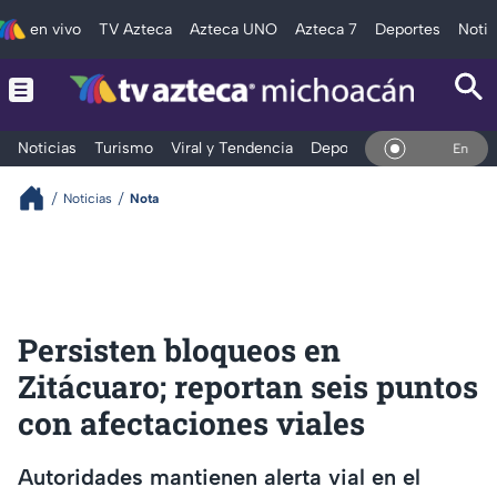
en vivo
TV Azteca
Azteca UNO
Azteca 7
Deportes
Notic
Noticias
Turismo
Viral y Tendencia
Deportes
Espectáculos
En Vivo
Noticias
Nota
Persisten bloqueos en
Zitácuaro; reportan seis puntos
con afectaciones viales
Autoridades mantienen alerta vial en el