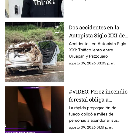
Dos accidentes en la
Autopista Siglo XXI de
Michoacán
Accidentes en Autopista Siglo
XXI: Tráfico lento entre
Uruapan y Pátzcuaro
agosto 09, 2026 03:03 p. m.
#VIDEO: Feroz incendio
forestal obliga a
evacuar a más de 20
La rápida propagación del
fuego obligó a miles de
mil personas
personas a abandonar sus
hogares.
agosto 09, 2026 01:51 p. m.