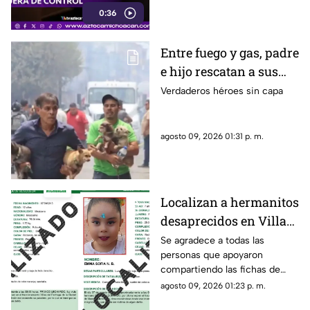
0:36
Entre fuego y gas, padre
e hijo rescatan a sus
cuatro perros tras
Verdaderos héroes sin capa
explosión en
Cuernavaca
agosto 09, 2026 01:31 p. m.
Localizan a hermanitos
desaprecidos en Villas
del Pedregal
Se agradece a todas las
personas que apoyaron
compartiendo las fichas de
búsqueda. Se informa que las
agosto 09, 2026 01:23 p. m.
personas reportadas como