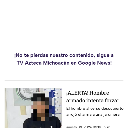
¡No te pierdas nuestro contenido, sigue a
TV Azteca Michoacán en Google News!
¡ALERTA! Hombre
armado intenta forzar
un domicilio en
El hombre al verse descubierto
arrojó el arma a una jardinera
Morelia
agosto 09, 2026 03:08 p. m.