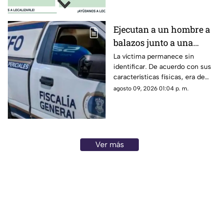
desaparecidas ya fueron
localizadas y se encuentran
con sus familiares.
Ejecutan a un hombre a
balazos junto a una
gasolinera en
La víctima permanece sin
identificar. De acuerdo con sus
Michoacán
características físicas, era de
complexión robusta y vestía
agosto 09, 2026 01:04 p. m.
pantalón de mezclilla azul,
playera tipo polo negra y tenis
negros.
Ver más