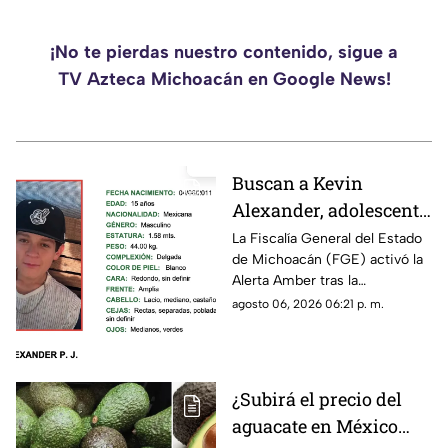
¡No te pierdas nuestro contenido, sigue a
TV Azteca Michoacán en Google News!
Buscan a Kevin
Alexander, adolescente
de 15 años
La Fiscalía General del Estado
de Michoacán (FGE) activó la
desaparecido en
Alerta Amber tras la
Puruándiro,
desaparición del adolescente
agosto 06, 2026 06:21 p. m.
Michoacán; activan
Kevin Alexander P. J., de 15
Alerta Amber
años de edad, quien fue visto
por última vez el pasado 1 de
agosto de 2026 en el
¿Subirá el precio del
municipio de Puruándiro.
aguacate en México