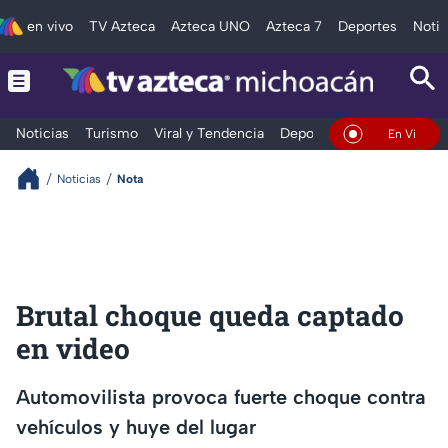
en vivo
TV Azteca
Azteca UNO
Azteca 7
Deportes
Notic
Noticias
Turismo
Viral y Tendencia
Deportes
Espectáculos
En Vivo
Noticias
Nota
Brutal choque queda captado
en video
Automovilista provoca fuerte choque contra
vehículos y huye del lugar