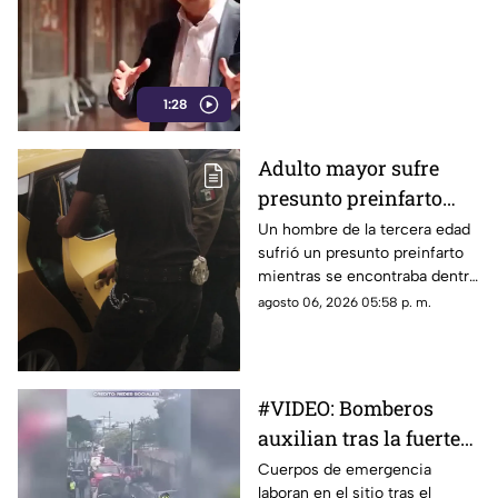
sobre publicidad oficial
y medios
1:28
Adulto mayor sufre
presunto preinfarto
dentro de negocio de
Un hombre de la tercera edad
sufrió un presunto preinfarto
pollos en Morelia
mientras se encontraba dentro
de un negocio de venta de
agosto 06, 2026 05:58 p. m.
pollos ubicado sobre la avenida
Lázaro Cárdenas, en Morelia,
durante la tarde de este
jueves.
#VIDEO: Bomberos
auxilian tras la fuerte
explosión de pipa de
Cuerpos de emergencia
laboran en el sitio tras el