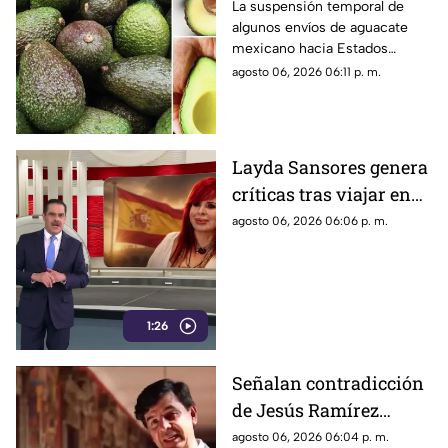
tras freno a
La suspensión temporal de
algunos envíos de aguacate
exportaciones hacia
mexicano hacia Estados
Estados Unidos?
Unidos encendió las alertas
agosto 06, 2026 06:11 p. m.
entre productores y
consumidores ante la
posibilidad de un impacto en
los precios del llamado “oro
Layda Sansores genera
verde” dentro del país.
críticas tras viajar en
primera clase a Madrid
agosto 06, 2026 06:06 p. m.
1:26
Señalan contradicción
de Jesús Ramírez
Cuevas por postura
agosto 06, 2026 06:04 p. m.