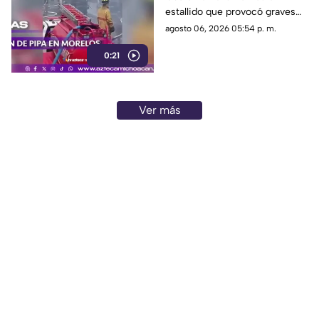
gas
estallido que provocó graves
quemaduras a las víctimas en
agosto 06, 2026 05:54 p. m.
la zona del siniestro.
0:21
Ver más