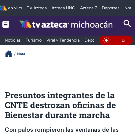
en vivo
TV Azteca
Azteca UNO
Azteca 7
Deportes
Notic
Noticias
Turismo
Viral y Tendencia
Deportes
Espectáculos
En Vivo
Nota
Presuntos integrantes de la
CNTE destrozan oficinas de
Bienestar durante marcha
Con palos rompieron las ventanas de las