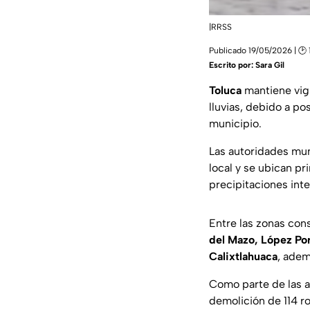
|RRSS
Publicado 19/05/2026 | 🕑 
Escrito por:
Sara Gil
Toluca
mantiene vig
lluvias, debido a p
municipio.
Las autoridades mun
local y se ubican pr
precipitaciones int
Entre las zonas con
del Mazo, López Por
Calixtlahuaca
, adem
Como parte de las ac
demolición de 114 r