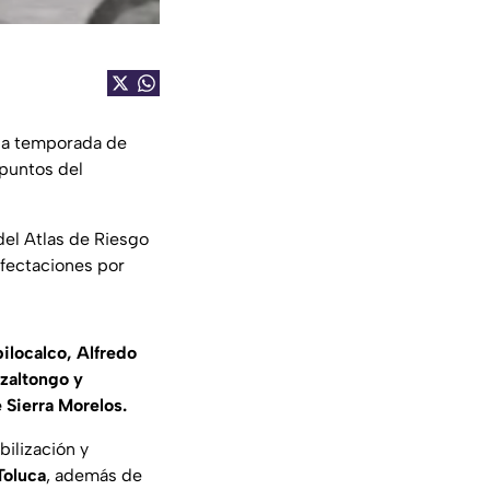
la temporada de
 puntos del
del Atlas de Riesgo
afectaciones por
ilocalco, Alfredo
tzaltongo y
 Sierra Morelos.
bilización y
Toluca
, además de