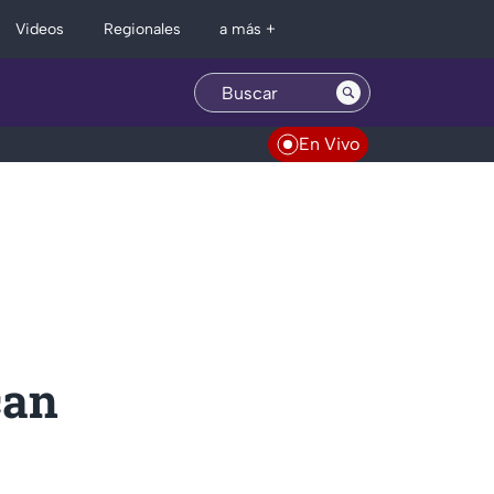
Regionales
Videos
a más +
En Vivo
can