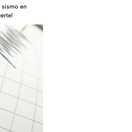
n sismo en
erte!