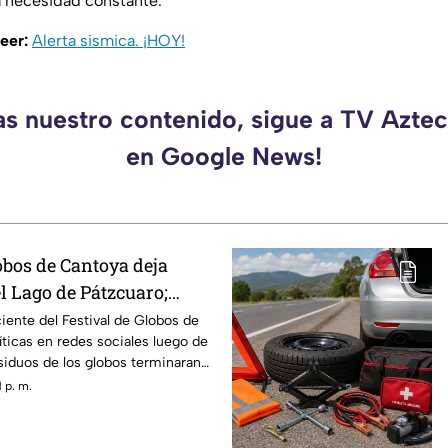
a necesidad constante.
leer:
Alerta sismica. ¡HOY!
as nuestro contenido, sigue a TV Azt
en Google News!
obos de Cantoya deja
l Lago de Pátzcuaro;
igen acciones
iente del Festival de Globos de
ticas en redes sociales luego de
iduos de los globos terminaran
átzcuaro, dejando una
 p. m.
ura en una de las principales
l municipio.