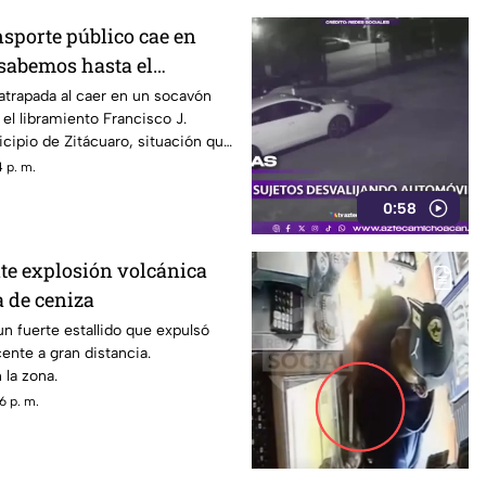
nsporte público cae en
 sabemos hasta el
trapada al caer en un socavón
 el libramiento Francisco J.
cipio de Zitácuaro, situación que
ón y preocupación entre
 p. m.
a zona.
0:58
te explosión volcánica
 de ceniza
un fuerte estallido que expulsó
ente a gran distancia.
 la zona.
6 p. m.