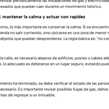
revisar periódicamente las instalaciones de gas y electricida
pesados que puedan caer durante un movimiento telúrico.
: mantener la calma y actuar con rapidez
smo, lo más importante es conservar la calma. Si se encuentr
enda no salir corriendo, sino ubicarse en una zona de menor r
objetos que puedan desprenderse. La regla básica es: “no corr
a calle, es necesario alejarse de edificios, postes y cables elé
, lo adecuado es detenerse en un lugar seguro, evitando pue
miento ha terminado, se debe verificar el estado de las perso
necesario. Es importante revisar posibles fugas de gas, daños
antes de regresar a un inmueble.