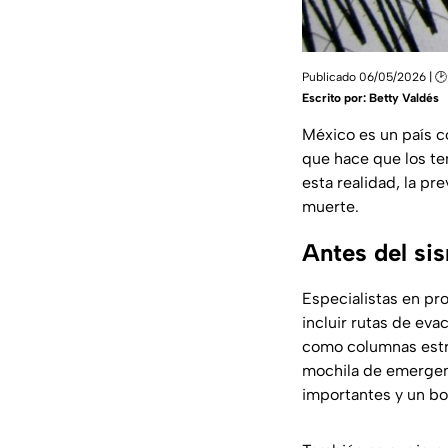
Publicado 06/05/2026 | 🕑
Escrito por:
Betty Valdés
México es un país co
que hace que los te
esta realidad, la pr
muerte.
Antes del sis
Especialistas en pr
incluir rutas de eva
como columnas estr
mochila de emergenc
importantes y un bot