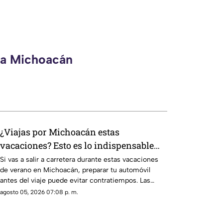
eca Michoacán
¿Viajas por Michoacán estas
vacaciones? Esto es lo indispensable
que debes llevar en tu automóvil
Si vas a salir a carretera durante estas vacaciones
de verano en Michoacán, preparar tu automóvil
antes del viaje puede evitar contratiempos. Las
lluvias, los baches y el incremento del tránsito
agosto 05, 2026 07:08 p. m.
hacen indispensable revisar el estado del vehículo y
llevar herramientas básicas.