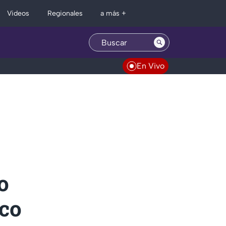
Regionales
Videos
a más +
En Vivo
o
ico