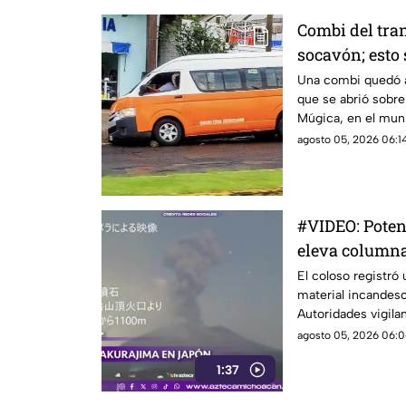
Combi del tra
socavón; esto
momento
Una combi quedó a
que se abrió sobre
Múgica, en el muni
generó movilizaci
agosto 05, 2026 06:14
automovilistas de l
#VIDEO: Poten
eleva columna
El coloso registró 
material incandesc
Autoridades vigilan
agosto 05, 2026 06:0
1:37