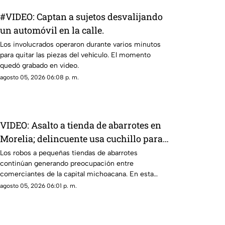
#VIDEO: Captan a sujetos desvalijando
un automóvil en la calle.
Los involucrados operaron durante varios minutos
para quitar las piezas del vehículo. El momento
quedó grabado en video.
agosto 05, 2026 06:08 p. m.
VIDEO: Asalto a tienda de abarrotes en
Morelia; delincuente usa cuchillo para
robar dinero de la caja
Los robos a pequeñas tiendas de abarrotes
continúan generando preocupación entre
comerciantes de la capital michoacana. En esta
ocasión, cámaras de seguridad captaron el
agosto 05, 2026 06:01 p. m.
momento en que un sujeto asaltó un
establecimiento ubicado en la colonia La Soledad.