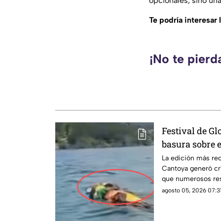
opcionales, sino un
Te podría interesar 
¡No te pierd
Festival de Gl
basura sobre e
ciudadanos ex
La edición más rec
Cantoya generó crí
que numerosos res
sobre el Lago de P
agosto 05, 2026 07:31
acumulación de bas
zonas naturales de