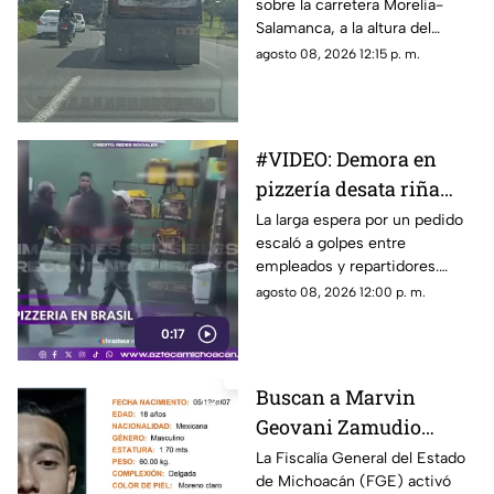
sobre la carretera Morelia-
precauciones
Salamanca, a la altura del
Tecnológico de Morelia,
agosto 08, 2026 12:15 p. m.
debido a trabajos de
reencarpetamiento que se
realizan en la zona.
#VIDEO: Demora en
pizzería desata riña
campal y balacera
La larga espera por un pedido
escaló a golpes entre
empleados y repartidores.
Hubo disparos de arma de
agosto 08, 2026 12:00 p. m.
fuego en el lugar.
0:17
Buscan a Marvin
Geovani Zamudio
Villaseñor, joven de 18
La Fiscalía General del Estado
de Michoacán (FGE) activó
años desaparecido en