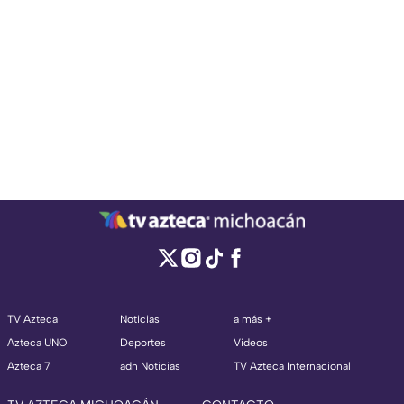
TV Azteca
Noticias
a más +
Azteca UNO
Deportes
Videos
Azteca 7
adn Noticias
TV Azteca Internacional