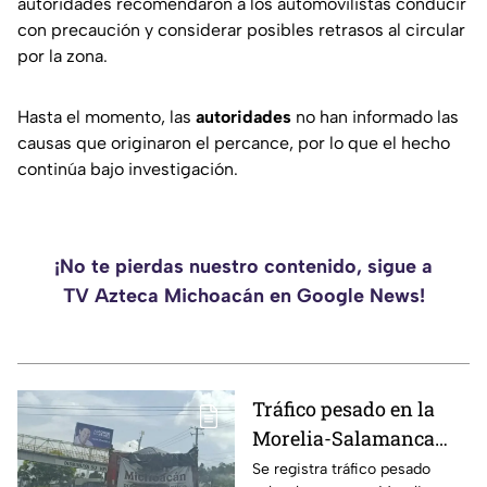
autoridades recomendaron a los automovilistas conducir
con precaución y considerar posibles retrasos al circular
por la zona.
Hasta el momento, las
autoridades
no han informado las
causas que originaron el percance, por lo que el hecho
continúa bajo investigación.
¡No te pierdas nuestro contenido, sigue a
TV Azteca Michoacán en Google News!
Tráfico pesado en la
Morelia-Salamanca
por obras; toma
Se registra tráfico pesado