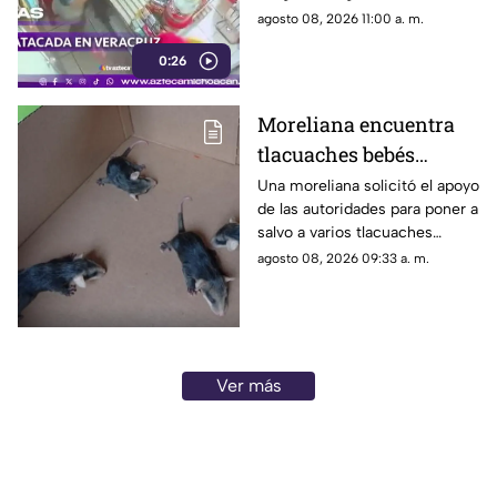
víctima teme por su vida.
agosto 08, 2026 11:00 a. m.
0:26
Moreliana encuentra
tlacuaches bebés
dentro de una caja
Una moreliana solicitó el apoyo
de las autoridades para poner a
salvo a varios tlacuaches
bebés, luego de encontrarlos
agosto 08, 2026 09:33 a. m.
dentro de una caja de cartón
en Morelia.
Ver más