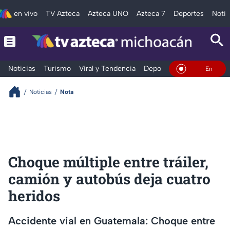
en vivo
TV Azteca
Azteca UNO
Azteca 7
Deportes
Notic
Noticias
Turismo
Viral y Tendencia
Deportes
Espectáculos
En Vivo
Noticias
Nota
Choque múltiple entre tráiler,
camión y autobús deja cuatro
heridos
Accidente vial en Guatemala: Choque entre