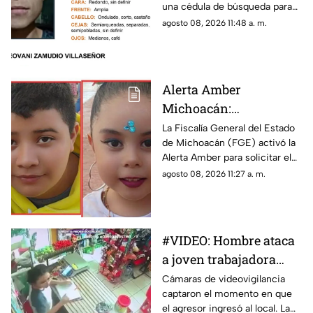
una cédula de búsqueda para
Morelia
dar con el paradero de Marvin
agosto 08, 2026 11:48 a. m.
Geovani Zamudio Villaseñor,
joven de 18 años de edad,
quien fue visto por última vez
la noche del pasado 29 de julio
Alerta Amber
de 2026 en la capital
Michoacán:
michoacana.
Desaparecen los niños
La Fiscalía General del Estado
de Michoacán (FGE) activó la
Emma Sofía y Franco
Alerta Amber para solicitar el
Leonardo en Villas del
apoyo urgente de la ciudadanía
agosto 08, 2026 11:27 a. m.
Pedregal
en la localización de los
hermanos Emma Sofía N. B.,
de 7 años de edad, y Franco
Leonardo N. B., de 12 años,
#VIDEO: Hombre ataca
quienes fueron vistos por
a joven trabajadora
última vez la mañana del 7 de
agosto de 2026 en la ciudad
dentro de tienda
Cámaras de videovigilancia
de Morelia.
captaron el momento en que
el agresor ingresó al local. La