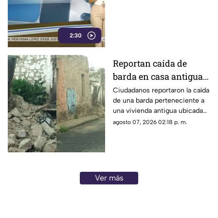
exgobernador señalado
por caso Ayotzinapa
2:30
Reportan caída de
barda en casa antigua
del Centro de Morelia
Ciudadanos reportaron la caída
de una barda perteneciente a
una vivienda antigua ubicada
en pleno Centro Histórico de
agosto 07, 2026 02:18 p. m.
Morelia, situación que generó
alerta entre peatones y
vecinos de la zona.
Ver más