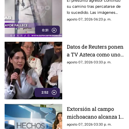
tráiler tras ser
El presunto agresor continuó
su camino tras percatarse de
empujado.
lo sucedido. Las imágenes
causaron indignación en redes
agosto 07, 2026 06:23 p. m.
sociales.
0:31
Datos de Reuters ponen
a TV Azteca como uno
de los medios con
agosto 07, 2026 03:33 p. m.
mayor alcance en
México, tras polémica
por cifras en La
Mañanera
2:52
Extorsión al campo
michoacano alcanza 18
mil millones de pesos;
agosto 07, 2026 03:30 p. m.