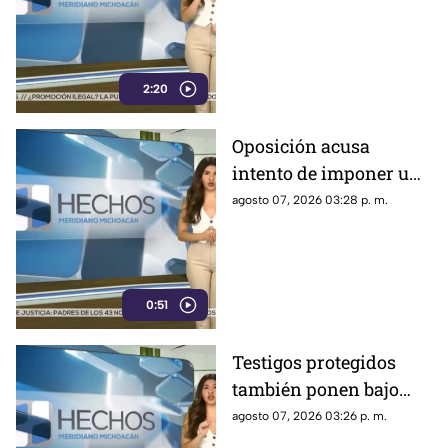
aguacate enfrenta
crisis por inseguridad
2:20
Oposición acusa
intento de imponer una
sola narrativa y limitar
agosto 07, 2026 03:28 p. m.
críticas al gobierno
federal
0:51
Testigos protegidos
también ponen bajo
presión a políticos en
agosto 07, 2026 03:26 p. m.
México; detienen a