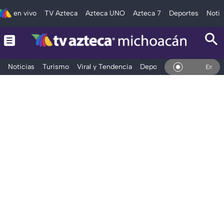
en vivo
TV Azteca
Azteca UNO
Azteca 7
Deportes
Notic
Noticias
Turismo
Viral y Tendencia
Deportes
Espectáculos
En Vivo