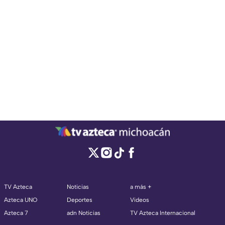
TV Azteca
Noticias
a más +
Azteca UNO
Deportes
Videos
Azteca 7
adn Noticias
TV Azteca Internacional