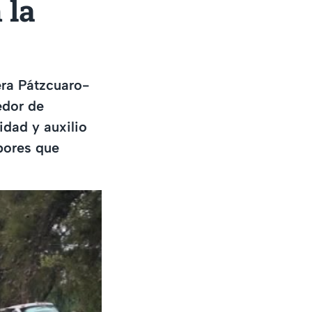
 la
era Pátzcuaro-
edor de
idad y auxilio
abores que