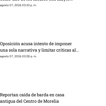
alcance en México, tras polémica por
agosto 07, 2026 03:33 p. m.
cifras en La Mañanera
Oposición acusa intento de imponer
una sola narrativa y limitar críticas al
gobierno federal
agosto 07, 2026 03:28 p. m.
Reportan caída de barda en casa
antigua del Centro de Morelia