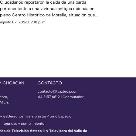
Ciudadanos reportaron la caída de una barda
perteneciente a una vivienda antigua ubicada en
pleno Centro Histórico de Morelia, situación que
generó alerta entre peatones y vecinos de la zona.
agosto 07, 2026 02:18 p. m.
 MICHOACÁN
CONTACTO
contacto@tvazteca.com
mbre,
44 3157 6812
| Conmutador
Mich.
okies
Derechos
Inversionistas
Promo Espacio
 integridad y cumplimiento
a de Televisión Azteca III y Televisora del Valle de