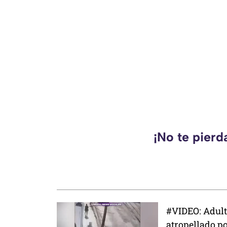
¡No te pierd
#VIDEO: Adul
atropellado por