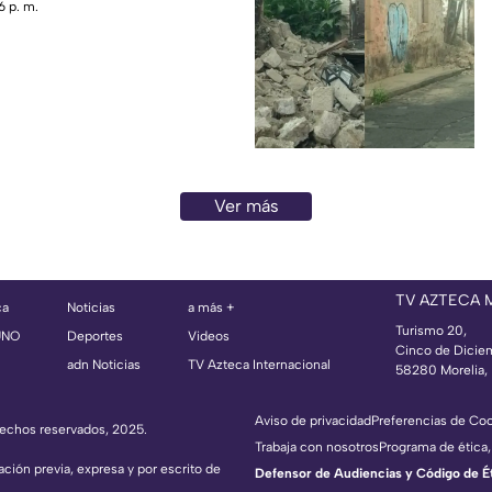
r señalado por caso
6 p. m.
Ver más
TV AZTECA
ca
Noticias
a más +
Turismo 20,
UNO
Deportes
Videos
Cinco de Dicie
adn Noticias
TV Azteca Internacional
58280 Morelia, 
Aviso de privacidad
Preferencias de Co
erechos reservados, 2025.
Trabaja con nosotros
Programa de ética,
ación previa, expresa y por escrito de
Defensor de Audiencias y Código de Étic