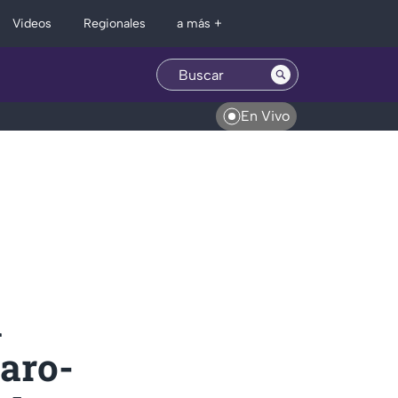
Regionales
Videos
a más +
En Vivo
l
uaro-