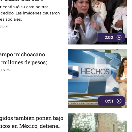
r continuó su camino tras
sucedido. Las imágenes causaron
es sociales.
3 p. m.
2:52
 campo michoacano
 millones de pesos;
nta crisis por
0 p. m.
0:51
egidos también ponen bajo
ticos en México; detienen