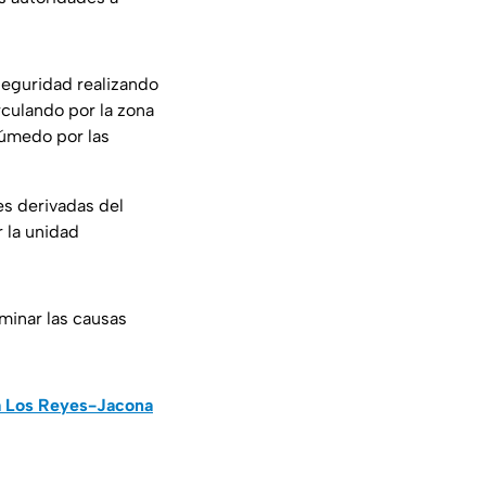
seguridad realizando
irculando por la zona
húmedo por las
es derivadas del
r la unidad
minar las causas
ra Los Reyes-Jacona