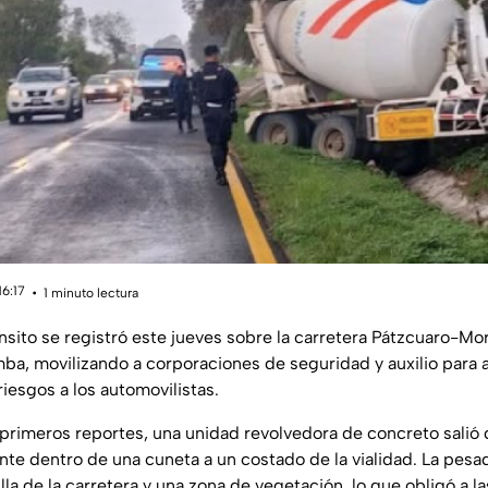
16:17
1 minuto lectura
sito se registró este jueves sobre la carretera Pátzcuaro-Morel
ba, movilizando a corporaciones de seguridad y auxilio para a
iesgos a los automovilistas.
rimeros reportes, una unidad revolvedora de concreto salió de
nte dentro de una cuneta a un costado de la vialidad. La pes
illa de la carretera y una zona de vegetación, lo que obligó a l