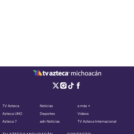
TV Azteca
Noticias
a más +
Azteca UNO
Deportes
Videos
Azteca 7
adn Noticias
TV Azteca Internacional