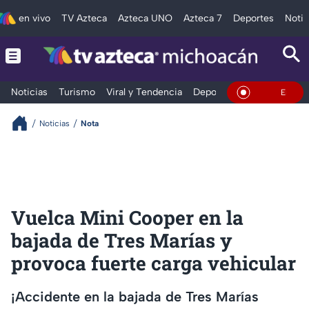
en vivo
TV Azteca
Azteca UNO
Azteca 7
Deportes
Notic
Noticias
Turismo
Viral y Tendencia
Deportes
Espectáculos
En Vivo
Noticias
Nota
Vuelca Mini Cooper en la
bajada de Tres Marías y
provoca fuerte carga vehicular
¡Accidente en la bajada de Tres Marías