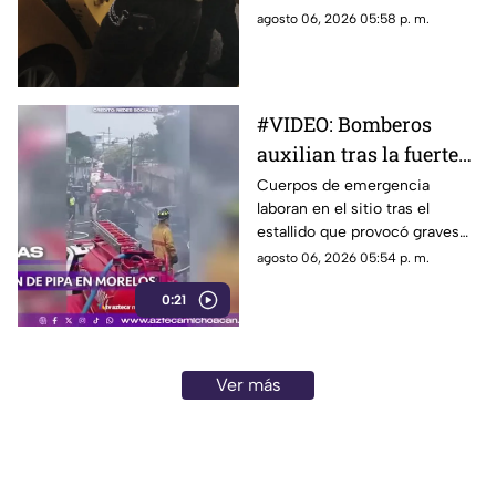
de un negocio de venta de
agosto 06, 2026 05:58 p. m.
pollos ubicado sobre la avenida
Lázaro Cárdenas, en Morelia,
durante la tarde de este
jueves.
#VIDEO: Bomberos
auxilian tras la fuerte
explosión de pipa de
Cuerpos de emergencia
laboran en el sitio tras el
gas
estallido que provocó graves
quemaduras a las víctimas en
agosto 06, 2026 05:54 p. m.
la zona del siniestro.
0:21
Ver más