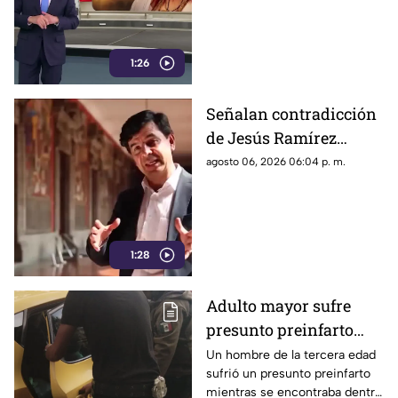
1:26
Señalan contradicción
de Jesús Ramírez
Cuevas por postura
agosto 06, 2026 06:04 p. m.
sobre publicidad oficial
y medios
1:28
Adulto mayor sufre
presunto preinfarto
dentro de negocio de
Un hombre de la tercera edad
sufrió un presunto preinfarto
pollos en Morelia
mientras se encontraba dentro