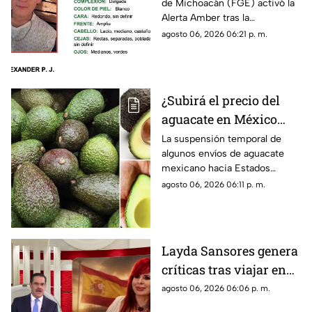
de Michoacán (FGE) activó la
desaparecido en
Alerta Amber tras la
Puruándiro,
desaparición del adolescente
agosto 06, 2026 06:21 p. m.
Michoacán; activan
Kevin Alexander P. J., de 15
Alerta Amber
años de edad, quien fue visto
por última vez el pasado 1 de
agosto de 2026 en el
¿Subirá el precio del
municipio de Puruándiro.
aguacate en México
tras freno a
La suspensión temporal de
algunos envíos de aguacate
exportaciones hacia
mexicano hacia Estados
Estados Unidos?
Unidos encendió las alertas
agosto 06, 2026 06:11 p. m.
entre productores y
consumidores ante la
posibilidad de un impacto en
los precios del llamado “oro
Layda Sansores genera
verde” dentro del país.
críticas tras viajar en
primera clase a Madrid
agosto 06, 2026 06:06 p. m.