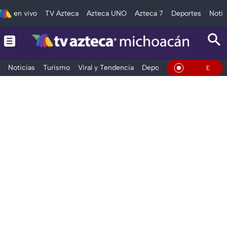
en vivo
TV Azteca
Azteca UNO
Azteca 7
Deportes
Notic
Noticias
Turismo
Viral y Tendencia
Deportes
Espectáculos
En Vivo