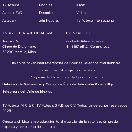
TV Azteca
Noticias
a más +
Azteca UNO
Deportes
Videos
Azteca 7
adn Noticias
TV Azteca Internacional
TV AZTECA MICHOACÁN
CONTACTO
Turismo 20,
contacto@tvazteca.com
Cinco de Diciembre,
44 3157 6812
| Conmutador
58280 Morelia, Mich.
Aviso de privacidad
Preferencias de Cookies
Derechos
Inversionistas
Promo Espacio
Trabaja con nosotros
Programa de ética, integridad y cumplimiento
Defensor de Audiencias y Código de Ética de Televisión Azteca III y
Televisora del Valle de México
TV Azteca, M.R. & ©, TV Azteca, S.A.B. de C.V. Todos los derechos reservados,
2025.
Queda prohibida la reproducción total o parcial sin la autorización previa,
expresa y por escrito de su titular.