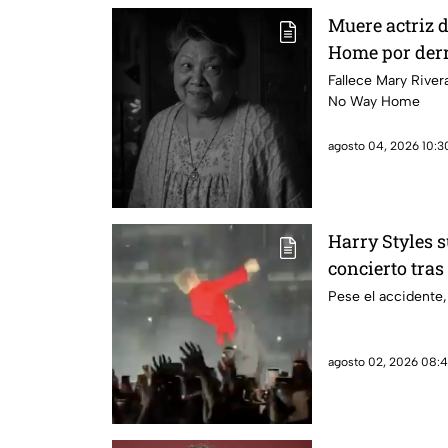
Muere actriz 
Home por der
Fallece Mary River
No Way Home
agosto 04, 2026 10:30
Harry Styles s
concierto tras
CDMX
Pese el accidente,
agosto 02, 2026 08:41