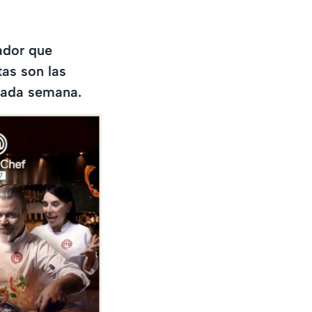
ador que
tas son las
 cada semana.