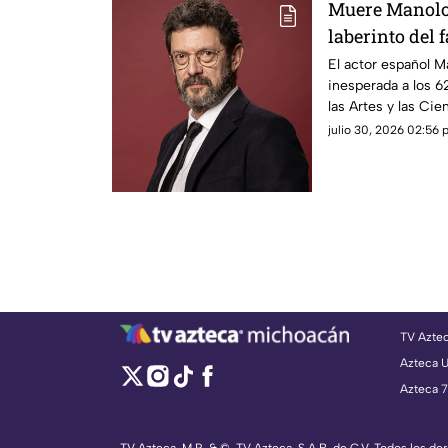
Muere Manolo 
laberinto del 
El actor español M
inesperada a los 6
las Artes y las Ci
España, que lament
julio 30, 2026 02:56 p
intérpretes más d
contemporáneo.
TV Azte
Azteca 
Azteca 7