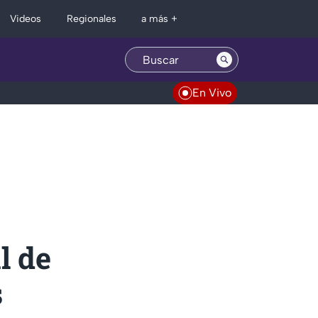
Regionales
Videos
a más +
En Vivo
l de
s