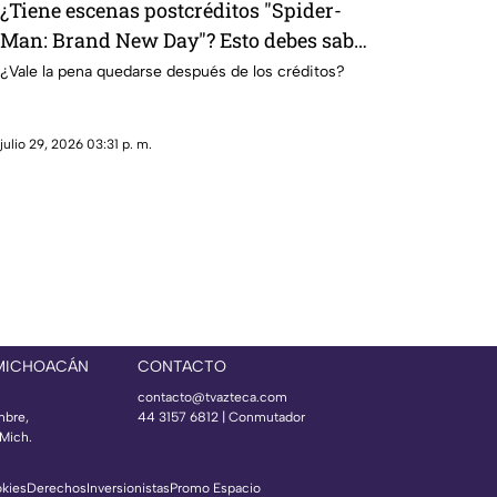
¿Tiene escenas postcréditos "Spider-
Man: Brand New Day"? Esto debes saber
antes de salir del cine
¿Vale la pena quedarse después de los créditos?
julio 29, 2026 03:31 p. m.
 MICHOACÁN
CONTACTO
contacto@tvazteca.com
mbre,
44 3157 6812
| Conmutador
Mich.
okies
Derechos
Inversionistas
Promo Espacio