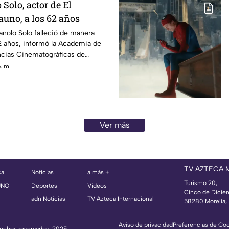
Solo, actor de El
fauno, a los 62 años
anolo Solo falleció de manera
2 años, informó la Academia de
encias Cinematográficas de
ó la pérdida de uno de los
. m.
estacados del cine español
Ver más
TV AZTECA
ca
Noticias
a más +
Turismo 20,
UNO
Deportes
Videos
Cinco de Dicie
adn Noticias
TV Azteca Internacional
58280 Morelia, 
Aviso de privacidad
Preferencias de Co