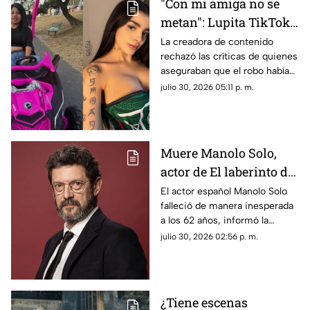
"Con mi amiga no se
metan": Lupita TikTok
sale en defensa de
La creadora de contenido
rechazó las críticas de quienes
Karely Ruiz tras robo
aseguraban que el robo había
sido un montaje para llamar la
julio 30, 2026 05:11 p. m.
atención y defendió a su
amiga.
Muere Manolo Solo,
actor de El laberinto del
fauno, a los 62 años
El actor español Manolo Solo
falleció de manera inesperada
a los 62 años, informó la
Academia de las Artes y las
julio 30, 2026 02:56 p. m.
Ciencias Cinematográficas de
España, que lamentó la pérdida
de uno de los intérpretes más
destacados del cine español
¿Tiene escenas
contemporáneo.