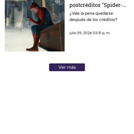
postcréditos "Spider-
Man: Brand New Day"?
¿Vale la pena quedarse
después de los créditos?
Esto debes saber antes
de salir del cine
julio 29, 2026 03:31 p. m.
Ver más