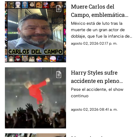
Muere Carlos del
Campo, emblemática
voz del doblaje
México está de luto tras la
muerte de un gran actor de
mexicano, a los 68 años
doblaje, que fue la infancia de
muchos
agosto 02, 2026 02:17 p. m.
Harry Styles sufre
accidente en pleno
concierto tras intensa
Pese el accidente, el show
continuo
lluvia en la CDMX
agosto 02, 2026 08:41 a. m.