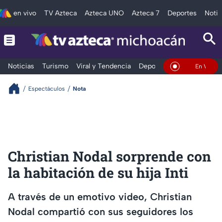
en vivo
TV Azteca
Azteca UNO
Azteca 7
Deportes
Notic
Noticias
Turismo
Viral y Tendencia
Deportes
Espectáculos
En Vivo
Espectáculos
Nota
Christian Nodal sorprende con
la habitación de su hija Inti
A través de un emotivo video, Christian
Nodal compartió con sus seguidores los