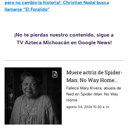
pero no cambio la historia!; Christian Nodal busca
llamarse “El Forajido”
¡No te pierdas nuestro contenido, sigue a
TV Azteca Michoacán en Google News!
Muere actriz de Spider-
Man: No Way Home
por derrame cerebral
Fallece Mary Rivera, abuela de
Ned en Spider-Man: No Way
Home
agosto 04, 2026 10:30 a. m.