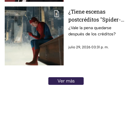
de uno de los intérpretes más
destacados del cine español
¿Tiene escenas
contemporáneo.
postcréditos "Spider-
Man: Brand New Day"?
¿Vale la pena quedarse
después de los créditos?
Esto debes saber antes
de salir del cine
julio 29, 2026 03:31 p. m.
Ver más