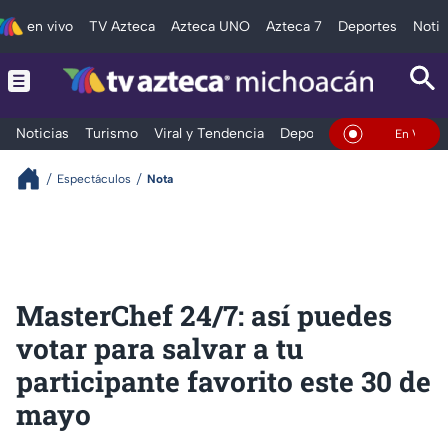
en vivo
TV Azteca
Azteca UNO
Azteca 7
Deportes
Notic
Noticias
Turismo
Viral y Tendencia
Deportes
Espectáculos
En Vivo
Espectáculos
Nota
MasterChef 24/7: así puedes
votar para salvar a tu
participante favorito este 30 de
mayo