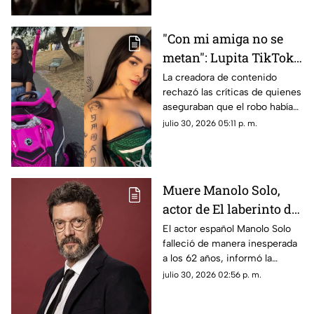
"Con mi amiga no se
metan": Lupita TikTok
sale en defensa de
La creadora de contenido
rechazó las críticas de quienes
Karely Ruiz tras robo
aseguraban que el robo había
sido un montaje para llamar la
julio 30, 2026 05:11 p. m.
atención y defendió a su
amiga.
Muere Manolo Solo,
actor de El laberinto del
fauno, a los 62 años
El actor español Manolo Solo
falleció de manera inesperada
a los 62 años, informó la
Academia de las Artes y las
julio 30, 2026 02:56 p. m.
Ciencias Cinematográficas de
España, que lamentó la pérdida