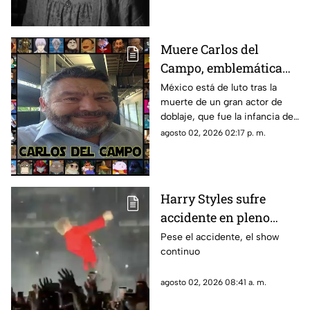
Muere Carlos del
Campo, emblemática
voz del doblaje
México está de luto tras la
muerte de un gran actor de
mexicano, a los 68 años
doblaje, que fue la infancia de
muchos
agosto 02, 2026 02:17 p. m.
Harry Styles sufre
accidente en pleno
concierto tras intensa
Pese el accidente, el show
continuo
lluvia en la CDMX
agosto 02, 2026 08:41 a. m.