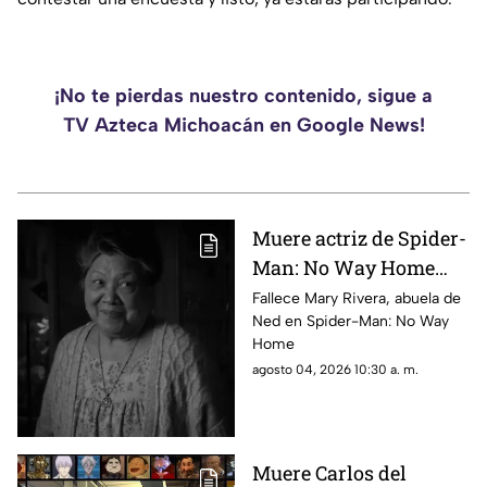
¡No te pierdas nuestro contenido, sigue a
TV Azteca Michoacán en Google News!
Muere actriz de Spider-
Man: No Way Home
por derrame cerebral
Fallece Mary Rivera, abuela de
Ned en Spider-Man: No Way
Home
agosto 04, 2026 10:30 a. m.
Muere Carlos del