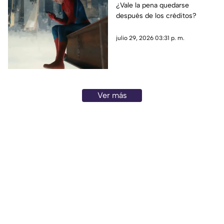
Man: Brand New Day"?
¿Vale la pena quedarse
después de los créditos?
Esto debes saber antes
de salir del cine
julio 29, 2026 03:31 p. m.
Ver más