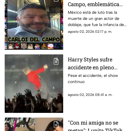
Campo, emblemática
voz del doblaje
México está de luto tras la
muerte de un gran actor de
mexicano, a los 68 años
doblaje, que fue la infancia de
muchos
agosto 02, 2026 02:17 p. m.
Harry Styles sufre
accidente en pleno
concierto tras intensa
Pese el accidente, el show
continuo
lluvia en la CDMX
agosto 02, 2026 08:41 a. m.
"Con mi amiga no se
metan": Lupita TikTok