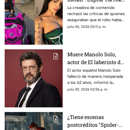
sale en defensa de
La creadora de contenido
rechazó las críticas de quienes
Karely Ruiz tras robo
aseguraban que el robo había
sido un montaje para llamar la
julio 30, 2026 05:11 p. m.
atención y defendió a su
amiga.
Muere Manolo Solo,
actor de El laberinto del
fauno, a los 62 años
El actor español Manolo Solo
falleció de manera inesperada
a los 62 años, informó la
Academia de las Artes y las
julio 30, 2026 02:56 p. m.
Ciencias Cinematográficas de
España, que lamentó la pérdida
de uno de los intérpretes más
destacados del cine español
¿Tiene escenas
contemporáneo.
postcréditos "Spider-