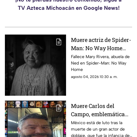
TV Azteca Michoacán en Google News!
Muere actriz de Spider-
Man: No Way Home
por derrame cerebral
Fallece Mary Rivera, abuela de
Ned en Spider-Man: No Way
Home
agosto 04, 2026 10:30 a. m.
Muere Carlos del
Campo, emblemática
voz del doblaje
México está de luto tras la
muerte de un gran actor de
mexicano, a los 68 años
doblaje, que fue la infancia de