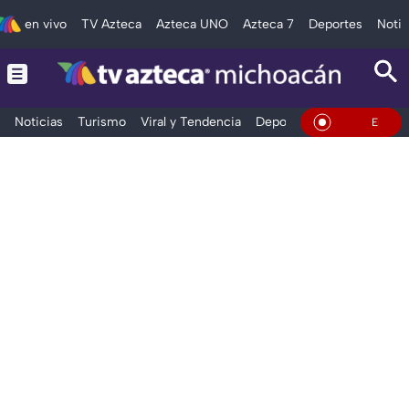
en vivo
TV Azteca
Azteca UNO
Azteca 7
Deportes
Notic
Noticias
Turismo
Viral y Tendencia
Deportes
Espectáculos
En Vivo