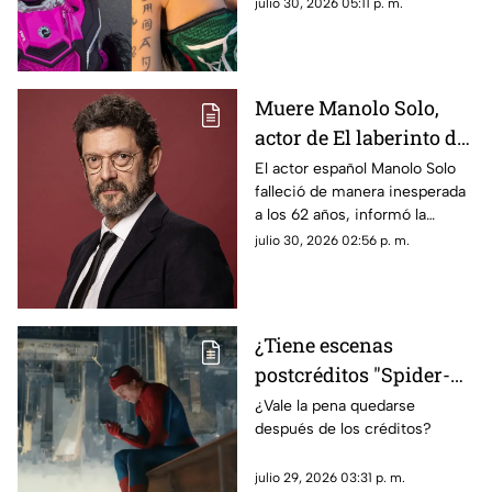
sido un montaje para llamar la
julio 30, 2026 05:11 p. m.
atención y defendió a su
amiga.
Muere Manolo Solo,
actor de El laberinto del
fauno, a los 62 años
El actor español Manolo Solo
falleció de manera inesperada
a los 62 años, informó la
Academia de las Artes y las
julio 30, 2026 02:56 p. m.
Ciencias Cinematográficas de
España, que lamentó la pérdida
de uno de los intérpretes más
destacados del cine español
¿Tiene escenas
contemporáneo.
postcréditos "Spider-
Man: Brand New Day"?
¿Vale la pena quedarse
después de los créditos?
Esto debes saber antes
de salir del cine
julio 29, 2026 03:31 p. m.